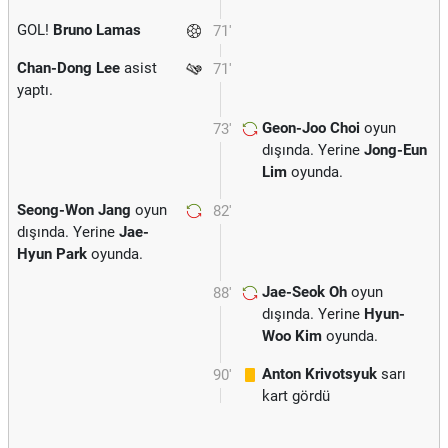
GOL!
Bruno Lamas
71'
Chan-Dong Lee
asist
71'
yaptı.
Geon-Joo Choi
oyun
73'
dışında. Yerine
Jong-Eun
Lim
oyunda.
Seong-Won Jang
oyun
82'
dışında. Yerine
Jae-
Hyun Park
oyunda.
Jae-Seok Oh
oyun
88'
dışında. Yerine
Hyun-
Woo Kim
oyunda.
Anton Krivotsyuk
sarı
90'
kart gördü