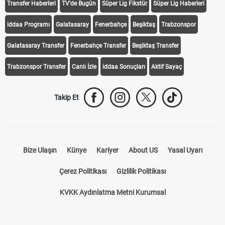
Transfer Haberleri
TV'de Bugün
Süper Lig Fikstür
Süper Lig Haberleri
iddaa Programı
Galatasaray
Fenerbahçe
Beşiktaş
Trabzonspor
Galatasaray Transfer
Fenerbahçe Transfer
Beşiktaş Transfer
Trabzonspor Transfer
Canlı İzle
iddaa Sonuçları
Aktif Sayaç
Takip Et
Bize Ulaşın
Künye
Kariyer
About US
Yasal Uyarı
Çerez Politikası
Gizlilik Politikası
KVKK Aydınlatma Metni Kurumsal