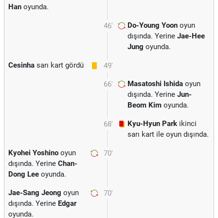
Han
oyunda.
Do-Young Yoon
oyun
46'
dışında. Yerine
Jae-Hee
Jung
oyunda.
Cesinha
sarı kart gördü
49'
Masatoshi Ishida
oyun
66'
dışında. Yerine
Jun-
Beom Kim
oyunda.
Kyu-Hyun Park
ikinci
68'
sarı kart ile oyun dışında.
Kyohei Yoshino
oyun
70'
dışında. Yerine
Chan-
Dong Lee
oyunda.
Jae-Sang Jeong
oyun
70'
dışında. Yerine
Edgar
oyunda.