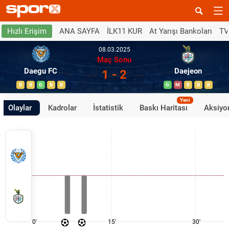
ANA SAYFA
İLK11 KUR
At Yarışı Bankoları
TV
Hızlı Erişim
08.03.2025
Maç Sonu
Daegu FC
Daejeon
1 - 2
B
B
G
B
B
G
M
B
B
B
Yeni
Olaylar
Kadrolar
İstatistik
Baskı Haritası
Aksiyon
0'
15'
30'