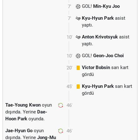
GOL!
Min-Kyu Joo
7'
Kyu-Hyun Park
asist
7'
yaptı.
Anton Krivotsyuk
asist
10'
yaptı.
GOL!
Geon-Joo Choi
10'
Victor Bobsin
sarı kart
20'
gördü
Kyu-Hyun Park
sarı kart
45'
gördü
Tae-Young Kwon
oyun
46'
dışında. Yerine
Dae-
Hoon Park
oyunda.
Jae-Hyun Go
oyun
46'
dışında. Yerine
Jong-Mu