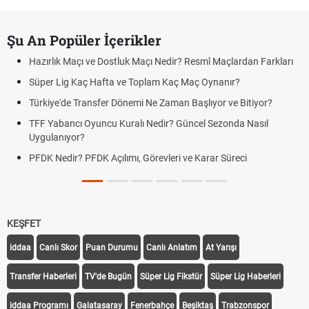
Şu An Popüler İçerikler
Hazırlık Maçı ve Dostluk Maçı Nedir? Resmî Maçlardan Farkları
Süper Lig Kaç Hafta ve Toplam Kaç Maç Oynanır?
Türkiye'de Transfer Dönemi Ne Zaman Başlıyor ve Bitiyor?
TFF Yabancı Oyuncu Kuralı Nedir? Güncel Sezonda Nasıl
Uygulanıyor?
PFDK Nedir? PFDK Açılımı, Görevleri ve Karar Süreci
KEŞFET
iddaa
Canlı Skor
Puan Durumu
Canlı Anlatım
At Yarışı
Transfer Haberleri
TV'de Bugün
Süper Lig Fikstür
Süper Lig Haberleri
iddaa Programı
Galatasaray
Fenerbahçe
Beşiktaş
Trabzonspor