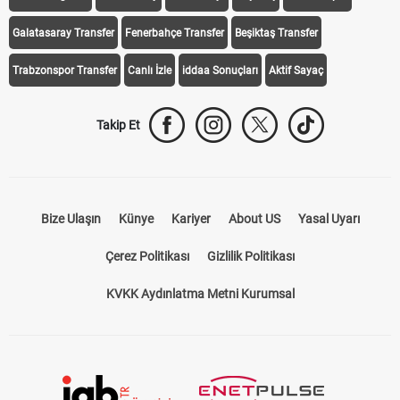
Galatasaray Transfer
Fenerbahçe Transfer
Beşiktaş Transfer
Trabzonspor Transfer
Canlı İzle
iddaa Sonuçları
Aktif Sayaç
Takip Et
Bize Ulaşın
Künye
Kariyer
About US
Yasal Uyarı
Çerez Politikası
Gizlilik Politikası
KVKK Aydınlatma Metni Kurumsal