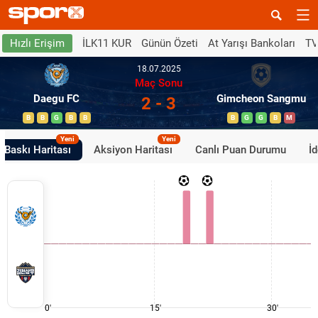
İLK11 KUR
Günün Özeti
At Yarışı Bankoları
TV
Hızlı Erişim
18.07.2025
Maç Sonu
Daegu FC
Gimcheon Sangmu
2 - 3
B
B
G
B
B
B
G
G
B
M
Yeni
Yeni
Baskı Haritası
Aksiyon Haritası
Canlı Puan Durumu
İ
0'
15'
30'