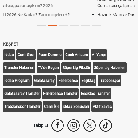
026
Cumartesi çalışma saatleri!
mı gelecek?
Hazırlık Maçı ve Dostluk Maçı Nedir? Resmî Maç
KEŞFET
iddaa
Canlı Skor
Puan Durumu
Canlı Anlatım
At Yarışı
Transfer Haberleri
TV'de Bugün
Süper Lig Fikstür
Süper Lig Haberleri
iddaa Programı
Galatasaray
Fenerbahçe
Beşiktaş
Trabzonspor
Galatasaray Transfer
Fenerbahçe Transfer
Beşiktaş Transfer
Trabzonspor Transfer
Canlı İzle
iddaa Sonuçları
Aktif Sayaç
Takip Et