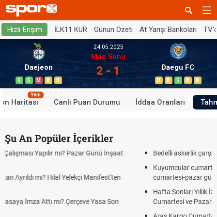
İLK11 KUR
Günün Özeti
At Yarışı Bankoları
TV'
Hızlı Erişim
24.05.2025
Maç Sonu
Daejeon
Daegu FC
2 - 1
G
G
M
B
B
B
B
G
B
B
Yeni
on Haritası
Canlı Puan Durumu
İddaa Oranları
Tahm
Şu An Popüler İçerikler
azar Günü İnşaat
Bedelli askerlik çarşı izni var mı? 2026 ziyaret v
Kuyumcular cumartesi, pazar günü açık mı? 2
kçi Manifest'ten
cumartesi-pazar günü kaça kadar açık?
Hafta Sonları Yıllık İzinden Sayılır mı? Yıllık İz
rçeve Yasa Son
Cumartesi ve Pazar Detayı
Aras Kargo Cumartesi-pazar açık mı? 2026 Ar