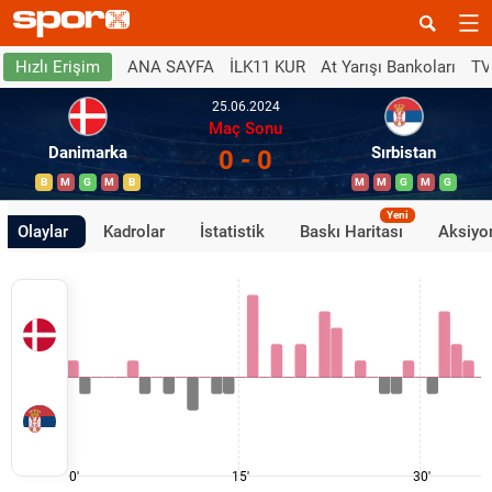
ANA SAYFA
İLK11 KUR
At Yarışı Bankoları
TV
Hızlı Erişim
25.06.2024
Maç Sonu
Danimarka
Sırbistan
0 - 0
B
M
G
M
B
M
M
G
M
G
Yeni
Olaylar
Kadrolar
İstatistik
Baskı Haritası
Aksiyon
0'
15'
30'