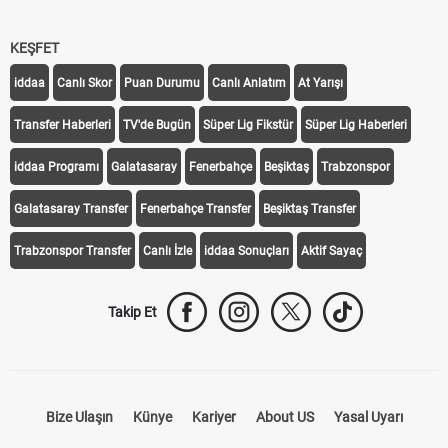
KEŞFET
iddaa
Canlı Skor
Puan Durumu
Canlı Anlatım
At Yarışı
Transfer Haberleri
TV'de Bugün
Süper Lig Fikstür
Süper Lig Haberleri
iddaa Programı
Galatasaray
Fenerbahçe
Beşiktaş
Trabzonspor
Galatasaray Transfer
Fenerbahçe Transfer
Beşiktaş Transfer
Trabzonspor Transfer
Canlı İzle
iddaa Sonuçları
Aktif Sayaç
Takip Et
Bize Ulaşın
Künye
Kariyer
About US
Yasal Uyarı