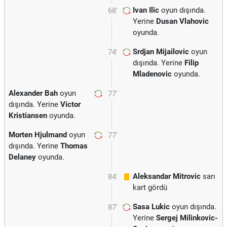
Ivan Ilic
oyun dışında.
68'
Yerine
Dusan Vlahovic
oyunda.
Srdjan Mijailovic
oyun
74'
dışında. Yerine
Filip
Mladenovic
oyunda.
Alexander Bah
oyun
77'
dışında. Yerine
Victor
Kristiansen
oyunda.
Morten Hjulmand
oyun
77'
dışında. Yerine
Thomas
Delaney
oyunda.
Aleksandar Mitrovic
sarı
84'
kart gördü
Sasa Lukic
oyun dışında.
87'
Yerine
Sergej Milinkovic-