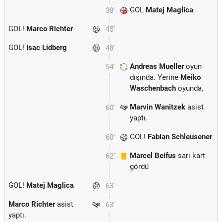
GOL
Matej Maglica
38'
GOL!
Marco Richter
45'
GOL!
Isac Lidberg
48'
Andreas Mueller
oyun
54'
dışında. Yerine
Meiko
Waschenbach
oyunda.
Marvin Wanitzek
asist
60'
yaptı.
GOL!
Fabian Schleusener
60'
Marcel Beifus
sarı kart
62'
gördü
GOL!
Matej Maglica
63'
Marco Richter
asist
63'
yaptı.