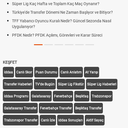
Süper Lig Kaç Hafta ve Toplam Kaç Maç Oynanır?
Türkiye'de Transfer Dönemi Ne Zaman Başlıyor ve Bitiyor?
TFF Yabancı Oyuncu Kuralı Nedir? Güncel Sezonda Nasıl
Uygulanıyor?
PFDK Nedir? PFDK Açılımı, Görevleri ve Karar Süreci
KEŞFET
iddaa
Canlı Skor
Puan Durumu
Canlı Anlatım
At Yarışı
Transfer Haberleri
TV'de Bugün
Süper Lig Fikstür
Süper Lig Haberleri
iddaa Programı
Galatasaray
Fenerbahçe
Beşiktaş
Trabzonspor
Galatasaray Transfer
Fenerbahçe Transfer
Beşiktaş Transfer
Trabzonspor Transfer
Canlı İzle
iddaa Sonuçları
Aktif Sayaç