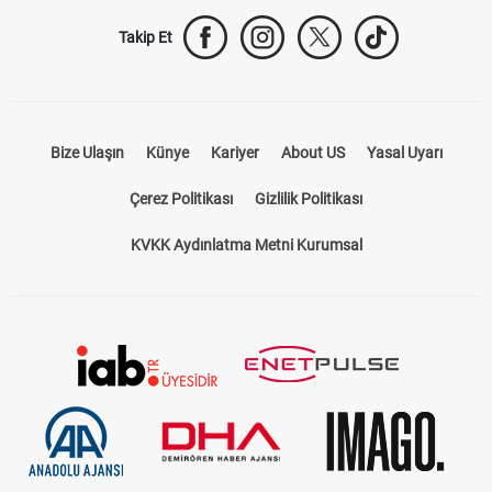
Takip Et
Bize Ulaşın
Künye
Kariyer
About US
Yasal Uyarı
Çerez Politikası
Gizlilik Politikası
KVKK Aydınlatma Metni Kurumsal