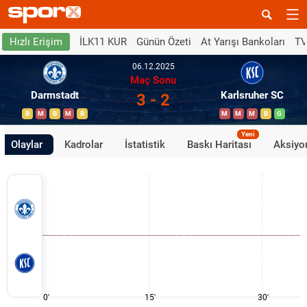
İLK11 KUR
Günün Özeti
At Yarışı Bankoları
TV
Hızlı Erişim
06.12.2025
Maç Sonu
Darmstadt
Karlsruher SC
3 - 2
B
M
B
M
B
M
M
M
B
G
Yeni
Olaylar
Kadrolar
İstatistik
Baskı Haritası
Aksiyon
0'
15'
30'