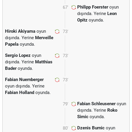
Philipp Foerster
oyun
67'
dışında. Yerine
Leon
Opitz
oyunda.
Hiroki Akiyama
oyun
73'
dışında. Yerine
Merveille
Papela
oyunda.
Sergio Lopez
oyun
73'
dışında. Yerine
Matthias
Bader
oyunda.
Fabian Nuernberger
73'
oyun dışında. Yerine
Fabian Holland
oyunda.
Fabian Schleusener
oyun
79'
dışında. Yerine
Roko
Simic
oyunda.
Dzenis Burnic
oyun
80'