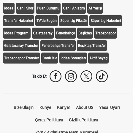
iddaa
Canlı Skor
Puan Durumu
Canlı Anlatım
At Yarışı
Transfer Haberleri
TV'de Bugün
Süper Lig Fikstür
Süper Lig Haberleri
iddaa Programı
Galatasaray
Fenerbahçe
Beşiktaş
Trabzonspor
Galatasaray Transfer
Fenerbahçe Transfer
Beşiktaş Transfer
Trabzonspor Transfer
Canlı İzle
iddaa Sonuçları
Aktif Sayaç
Takip Et
Bize Ulaşın
Künye
Kariyer
About US
Yasal Uyarı
Çerez Politikası
Gizlilik Politikası
KVKK Aydınlatma Metni Kurumsal