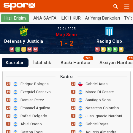
ANA SAYFA
İLK11 KUR
At Yarışı Bankoları
TV'
Hızlı Erişim
29.04.2025
Maç Sonu
Defensa y Justicia
Racing Club
1 - 2
M
G
B
M
M
M
B
G
G
B
Yeni
Ye
Kadrolar
İstatistik
Baskı Haritası
Aksiyon Haritas
Kadro
Enrique Bologna
Gabriel Arias
25
21
Ezequiel Cannavo
Marco Di Cesare
14
3
Damian Perez
Santiago Sosa
15
13
Emanuel Aguilera
Nazareno Colombo
28
23
Rafael Delgado
Juan Ignacio Nardoni
34
5
Abiel Osorio
Gabriel Rojas
7
27
Gaston Togni
Agustin Almendra
11
32