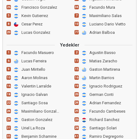
Francisco Gonzalez
Facundo Mura
26
34
Kevin Gutierrez
Maximiliano Salas
5
7
Cesar Perez
Luciano Dario Vietto
8
10
Lucas Gonzalez
Adrian Balboa
20
77
Yedekler
Facundo Masuero
Agustin Basso
1
2
Lucas Ferreira
Matias Zaracho
6
11
Juan Miritello
Gaston Martirena
9
15
Aaron Molinas
Martin Barrios
10
16
Valentin Larralde
Ignacio Rodriguez
16
19
Ignacio Galvan
German Conti
18
20
Santiago Sosa
Adrian Fernandez
22
24
Maximiliano Gonzalez
Facundo Cambeses
24
25
Gaston Gonzalez
Richard Sanchez
29
26
Uriel La Roza
Santiago Solari
31
28
Benjamin Schamine
Ramiro Degregorio
35
41