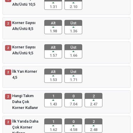
Altı/Üstü 10,5
1.31
2.10
Korner Sayısı
Alt
Üst
2
Altı/Üstü 8,5
1.98
1.36
Korner Sayısı
Alt
Üst
2
Altı/Üstü 9,5
1.57
1.66
İlk Yarı Korner
Alt
Üst
2
4,5
1.53
1.71
Hangi Takım
1
0
2
2
Daha Çok
1.43
7.04
2.47
Korner Kullanır
İlk Yarıda Daha
1
0
2
2
Çok Korner
1.62
4.58
2.48