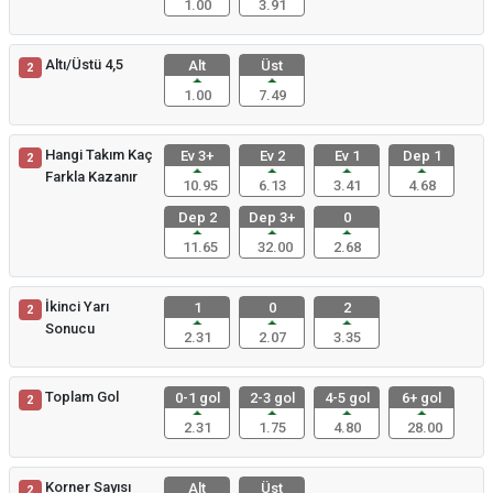
1.00
3.91
Altı/Üstü 4,5
Alt
Üst
2
1.00
7.49
Hangi Takım Kaç
Ev 3+
Ev 2
Ev 1
Dep 1
2
Farkla Kazanır
10.95
6.13
3.41
4.68
Dep 2
Dep 3+
0
11.65
32.00
2.68
İkinci Yarı
1
0
2
2
Sonucu
2.31
2.07
3.35
Toplam Gol
0-1 gol
2-3 gol
4-5 gol
6+ gol
2
2.31
1.75
4.80
28.00
Korner Sayısı
Alt
Üst
2