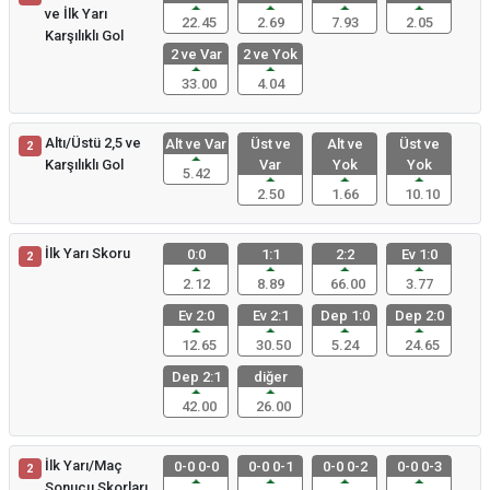
ve İlk Yarı
22.45
2.69
7.93
2.05
Karşılıklı Gol
2 ve Var
2 ve Yok
33.00
4.04
Altı/Üstü 2,5 ve
Alt ve Var
Üst ve
Alt ve
Üst ve
2
Karşılıklı Gol
Var
Yok
Yok
5.42
2.50
1.66
10.10
İlk Yarı Skoru
0:0
1:1
2:2
Ev 1:0
2
2.12
8.89
66.00
3.77
Ev 2:0
Ev 2:1
Dep 1:0
Dep 2:0
12.65
30.50
5.24
24.65
Dep 2:1
diğer
42.00
26.00
İlk Yarı/Maç
0-0 0-0
0-0 0-1
0-0 0-2
0-0 0-3
2
Sonucu Skorları