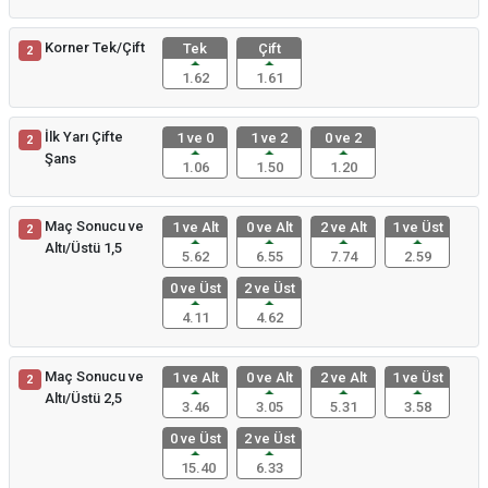
Korner Tek/Çift
Tek
Çift
2
1.62
1.61
İlk Yarı Çifte
1 ve 0
1 ve 2
0 ve 2
2
Şans
1.06
1.50
1.20
Maç Sonucu ve
1 ve Alt
0 ve Alt
2 ve Alt
1 ve Üst
2
Altı/Üstü 1,5
5.62
6.55
7.74
2.59
0 ve Üst
2 ve Üst
4.11
4.62
Maç Sonucu ve
1 ve Alt
0 ve Alt
2 ve Alt
1 ve Üst
2
Altı/Üstü 2,5
3.46
3.05
5.31
3.58
0 ve Üst
2 ve Üst
15.40
6.33