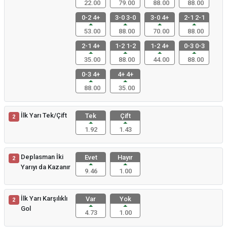
22.00
79.00
88.00
88.00
0-2 4+
3-0 3-0
3-0 4+
2-1 2-1
53.00
88.00
70.00
88.00
2-1 4+
1-2 1-2
1-2 4+
0-3 0-3
35.00
88.00
44.00
88.00
0-3 4+
4+ 4+
88.00
35.00
İlk Yarı Tek/Çift
Tek
Çift
2
1.92
1.43
Deplasman İki
Evet
Hayır
2
Yarıyı da Kazanır
9.46
1.00
İlk Yarı Karşılıklı
Var
Yok
2
Gol
4.73
1.00