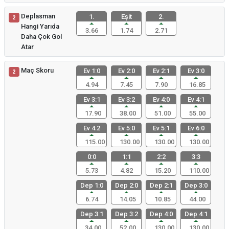
Deplasman
1.
Eşit
2.
2
Hangi Yarıda
3.66
1.74
2.71
Daha Çok Gol
Atar
Maç Skoru
Ev 1:0
Ev 2:0
Ev 2:1
Ev 3:0
2
4.94
7.45
7.90
16.85
Ev 3:1
Ev 3:2
Ev 4:0
Ev 4:1
17.90
38.00
51.00
55.00
Ev 4:2
Ev 5:0
Ev 5:1
Ev 6:0
115.00
130.00
130.00
130.00
0:0
1:1
2:2
3:3
5.73
4.82
15.20
110.00
Dep 1:0
Dep 2:0
Dep 2:1
Dep 3:0
6.74
14.05
10.85
44.00
Dep 3:1
Dep 3:2
Dep 4:0
Dep 4:1
34.00
52.00
130.00
130.00