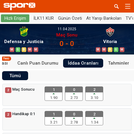
İLK11 KUR
Günün Özeti
At Yarışı Bankoları
TV'
Hızlı Erişim
11.04.2025
Maç Sonu
Defensa y Justicia
Vitoria
0 - 0
M
G
B
M
M
M
M
B
G
M
Yeni
tası
Canlı Puan Durumu
İddaa Oranları
Tahminler
Tümü
Maç Sonucu
1
0
2
2
1.90
2.73
3.10
Handikap 0:1
1
0
2
2
3.21
2.78
1.34