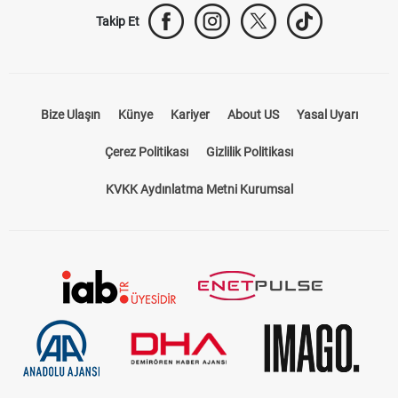
Takip Et
Bize Ulaşın
Künye
Kariyer
About US
Yasal Uyarı
Çerez Politikası
Gizlilik Politikası
KVKK Aydınlatma Metni Kurumsal