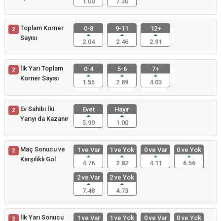
1.00
7.30
Toplam Korner
0-8
9-11
12+
2
Sayısı
2.04
2.46
2.91
İlk Yarı Toplam
0-4
5-6
7+
2
Korner Sayısı
1.55
2.89
4.03
Ev Sahibi İki
Evet
Hayır
2
Yarıyı da Kazanır
5.90
1.00
Maç Sonucu ve
1 ve Var
1 ve Yok
0 ve Var
0 ve Yok
2
Karşılıklı Gol
4.76
2.82
4.11
6.56
2 ve Var
2 ve Yok
7.48
4.73
İlk Yarı Sonucu
1 ve Var
1 ve Yok
0 ve Var
0 ve Yok
2