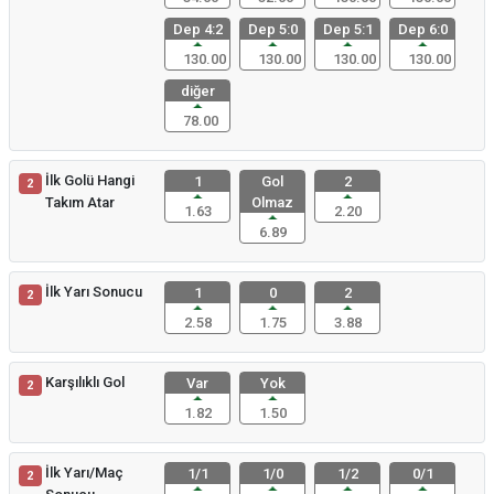
Dep 4:2
Dep 5:0
Dep 5:1
Dep 6:0
130.00
130.00
130.00
130.00
diğer
78.00
İlk Golü Hangi
1
Gol
2
2
Takım Atar
Olmaz
1.63
2.20
6.89
İlk Yarı Sonucu
1
0
2
2
2.58
1.75
3.88
Karşılıklı Gol
Var
Yok
2
1.82
1.50
İlk Yarı/Maç
1/1
1/0
1/2
0/1
2