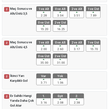
Maç Sonucu ve
1 ve Alt
0 ve Alt
2 ve Alt
1 ve Üst
2
Altı/Üstü 3,5
2.28
3.04
3.51
7.89
0 ve Üst
2 ve Üst
15.20
16.25
Maç Sonucu ve
1 ve Alt
0 ve Alt
2 ve Alt
1 ve Üst
2
Altı/Üstü 4,5
2.00
2.60
3.17
15.70
0 ve Üst
2 ve Üst
35.00
31.00
İkinci Yarı
Var
Yok
2
Karşılıklı Gol
3.71
1.06
Ev Sahibi Hangi
1.
Eşit
2.
2
Yarıda Daha Çok
3.16
2.08
2.38
Gol Atar