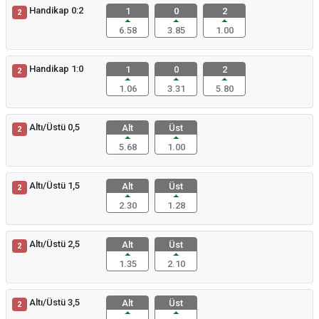
Handikap 0:2
1
0
2
2
6.58
3.85
1.00
Handikap 1:0
1
0
2
2
1.06
3.31
5.80
Altı/Üstü 0,5
Alt
Üst
2
5.68
1.00
Altı/Üstü 1,5
Alt
Üst
2
2.30
1.28
Altı/Üstü 2,5
Alt
Üst
2
1.35
2.10
Altı/Üstü 3,5
Alt
Üst
2