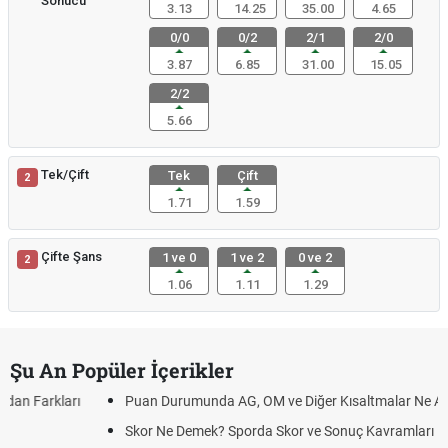
Sonucu
3.13
14.25
35.00
4.65
0/0
0/2
2/1
2/0
3.87
6.85
31.00
15.05
2/2
5.66
Tek/Çift
Tek
Çift
2
1.71
1.59
Çifte Şans
1 ve 0
1 ve 2
0 ve 2
2
1.06
1.11
1.29
Şu An Popüler İçerikler
Puan Durumunda AG, OM ve Diğer Kısaltmalar Ne Anlama Gelir?
Skor Ne Demek? Sporda Skor ve Sonuç Kavramları