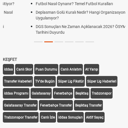
Futbol Nasıl Oynanır? Temel Futbol Kuralları
Deplasman Golü Kuralı Nedir? Hangi Organizasyonlarda
Uygulanıyor?
DGS Sonuçları Ne Zaman Açıklanacak 2026? ÖSYM Sonuç
Tarihini Duyurdu
KEŞFET
iddaa
Canlı Skor
Puan Durumu
Canlı Anlatım
At Yarışı
Transfer Haberleri
TV'de Bugün
Süper Lig Fikstür
Süper Lig Haberleri
iddaa Programı
Galatasaray
Fenerbahçe
Beşiktaş
Trabzonspor
Galatasaray Transfer
Fenerbahçe Transfer
Beşiktaş Transfer
Trabzonspor Transfer
Canlı İzle
iddaa Sonuçları
Aktif Sayaç