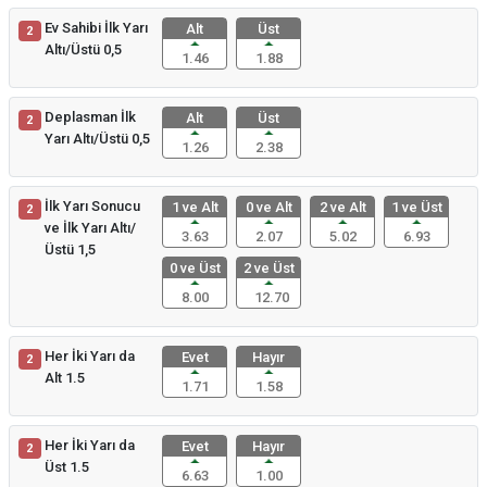
Ev Sahibi İlk Yarı
Alt
Üst
2
Altı/Üstü 0,5
1.46
1.88
Deplasman İlk
Alt
Üst
2
Yarı Altı/Üstü 0,5
1.26
2.38
İlk Yarı Sonucu
1 ve Alt
0 ve Alt
2 ve Alt
1 ve Üst
2
ve İlk Yarı Altı/
3.63
2.07
5.02
6.93
Üstü 1,5
0 ve Üst
2 ve Üst
8.00
12.70
Her İki Yarı da
Evet
Hayır
2
Alt 1.5
1.71
1.58
Her İki Yarı da
Evet
Hayır
2
Üst 1.5
6.63
1.00