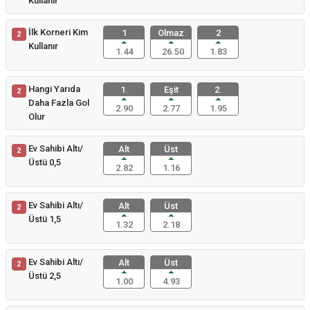
Kullanır
İlk Korneri Kim
1
Olmaz
2
2
Kullanır
1.44
26.50
1.83
Hangi Yarıda
1.
Eşit
2.
2
Daha Fazla Gol
2.90
2.77
1.95
Olur
Ev Sahibi Altı/
Alt
Üst
2
Üstü 0,5
2.82
1.16
Ev Sahibi Altı/
Alt
Üst
2
Üstü 1,5
1.32
2.18
Ev Sahibi Altı/
Alt
Üst
2
Üstü 2,5
1.00
4.93