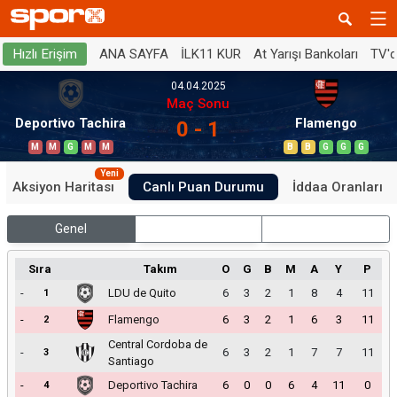
ANA SAYFA
İLK11 KUR
At Yarışı Bankoları
TV'
Hızlı Erişim
04.04.2025
Maç Sonu
Deportivo Tachira
Flamengo
0 - 1
M
M
G
M
M
B
B
G
G
G
Yeni
Aksiyon Haritası
Canlı Puan Durumu
İddaa Oranları
Genel
İç Saha
Dış Saha
Sıra
Takım
O
G
B
M
A
Y
P
-
LDU de Quito
6
3
2
1
8
4
11
1
-
Flamengo
6
3
2
1
6
3
11
2
Central Cordoba de
-
6
3
2
1
7
7
11
3
Santiago
-
Deportivo Tachira
6
0
0
6
4
11
0
4