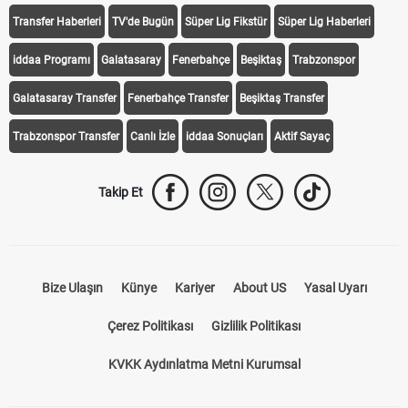
Transfer Haberleri
TV'de Bugün
Süper Lig Fikstür
Süper Lig Haberleri
iddaa Programı
Galatasaray
Fenerbahçe
Beşiktaş
Trabzonspor
Galatasaray Transfer
Fenerbahçe Transfer
Beşiktaş Transfer
Trabzonspor Transfer
Canlı İzle
iddaa Sonuçları
Aktif Sayaç
Takip Et
Bize Ulaşın
Künye
Kariyer
About US
Yasal Uyarı
Çerez Politikası
Gizlilik Politikası
KVKK Aydınlatma Metni Kurumsal