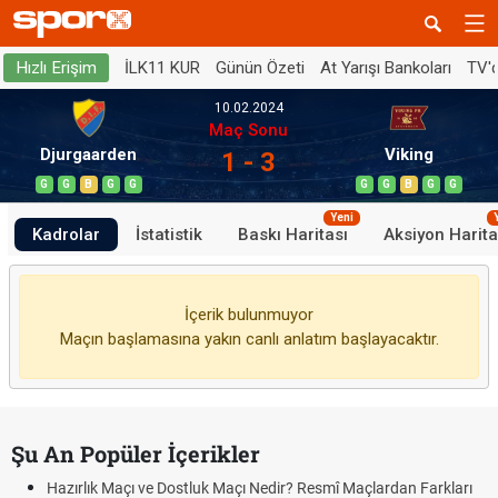
İLK11 KUR
Günün Özeti
At Yarışı Bankoları
TV'
Hızlı Erişim
10.02.2024
Maç Sonu
Djurgaarden
Viking
1 - 3
G
G
B
G
G
G
G
B
G
G
Yeni
Kadrolar
İstatistik
Baskı Haritası
Aksiyon Harita
İçerik bulunmuyor
Maçın başlamasına yakın canlı anlatım başlayacaktır.
Şu An Popüler İçerikler
Hazırlık Maçı ve Dostluk Maçı Nedir? Resmî Maçlardan Farkları