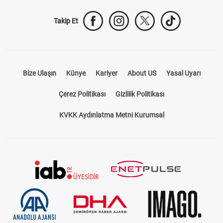
Takip Et
Bize Ulaşın
Künye
Kariyer
About US
Yasal Uyarı
Çerez Politikası
Gizlilik Politikası
KVKK Aydınlatma Metni Kurumsal