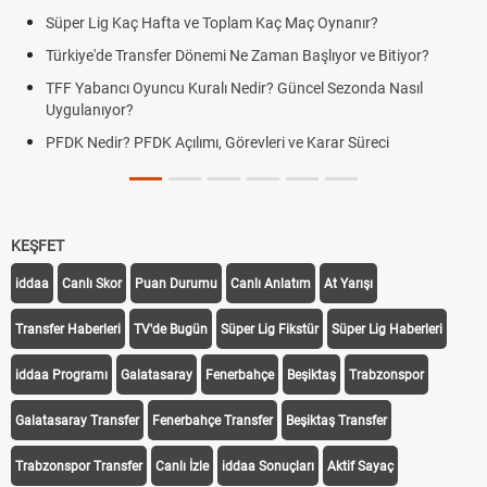
Süper Lig Kaç Hafta ve Toplam Kaç Maç Oynanır?
Türkiye'de Transfer Dönemi Ne Zaman Başlıyor ve Bitiyor?
TFF Yabancı Oyuncu Kuralı Nedir? Güncel Sezonda Nasıl
Uygulanıyor?
PFDK Nedir? PFDK Açılımı, Görevleri ve Karar Süreci
KEŞFET
iddaa
Canlı Skor
Puan Durumu
Canlı Anlatım
At Yarışı
Transfer Haberleri
TV'de Bugün
Süper Lig Fikstür
Süper Lig Haberleri
iddaa Programı
Galatasaray
Fenerbahçe
Beşiktaş
Trabzonspor
Galatasaray Transfer
Fenerbahçe Transfer
Beşiktaş Transfer
Trabzonspor Transfer
Canlı İzle
iddaa Sonuçları
Aktif Sayaç