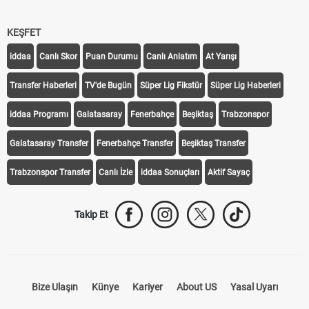
KEŞFET
iddaa
Canlı Skor
Puan Durumu
Canlı Anlatım
At Yarışı
Transfer Haberleri
TV'de Bugün
Süper Lig Fikstür
Süper Lig Haberleri
iddaa Programı
Galatasaray
Fenerbahçe
Beşiktaş
Trabzonspor
Galatasaray Transfer
Fenerbahçe Transfer
Beşiktaş Transfer
Trabzonspor Transfer
Canlı İzle
iddaa Sonuçları
Aktif Sayaç
Takip Et
Bize Ulaşın
Künye
Kariyer
About US
Yasal Uyarı