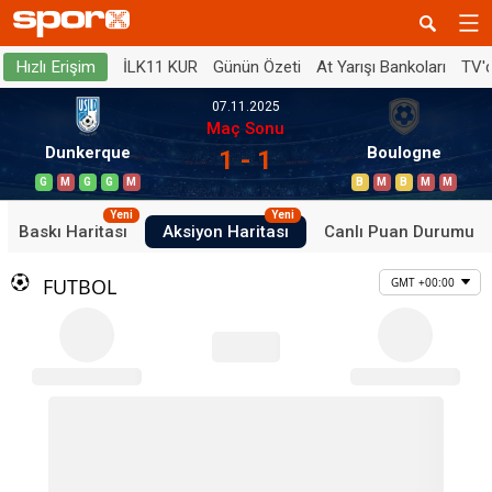
İLK11 KUR
Günün Özeti
At Yarışı Bankoları
TV'
Hızlı Erişim
07.11.2025
Maç Sonu
Dunkerque
Boulogne
1 - 1
G
M
G
G
M
B
M
B
M
M
Yeni
Yeni
Baskı Haritası
Aksiyon Haritası
Canlı Puan Durumu
FUTBOL
GMT +00:00