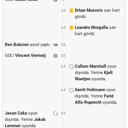
Erhan Masovic
sarı kart
34'
gördü
Leandro Morgalla
sarı
54'
kart gördü
Ben Bobzien
asist yaptı.
58'
GOL!
Vincent Vermeij
58'
Callum Marshall
oyun
64'
dışında. Yerine
Kjell
Waetjen
oyunda.
Gerrit Holtmann
oyun
64'
dışında. Yerine
Farid
Alfa-Ruprecht
oyunda.
Jason Ceka
oyun
69'
dışında. Yerine
Jakob
Lemmer
oyunda.