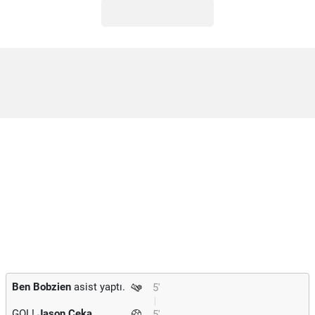
Ben Bobzien
asist yaptı.
5'
GOL!
Jason Ceka
5'