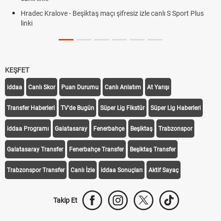
Hradec Kralove - Beşiktaş maçı şifresiz izle canlı S Sport Plus
linki
KEŞFET
iddaa
Canlı Skor
Puan Durumu
Canlı Anlatım
At Yarışı
Transfer Haberleri
TV'de Bugün
Süper Lig Fikstür
Süper Lig Haberleri
iddaa Programı
Galatasaray
Fenerbahçe
Beşiktaş
Trabzonspor
Galatasaray Transfer
Fenerbahçe Transfer
Beşiktaş Transfer
Trabzonspor Transfer
Canlı İzle
iddaa Sonuçları
Aktif Sayaç
Takip Et