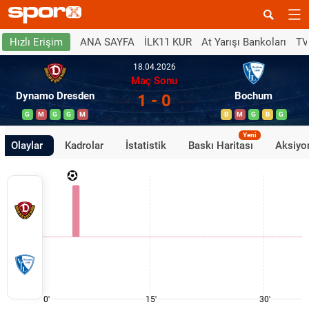
ANA SAYFA
İLK11 KUR
At Yarışı Bankoları
TV
Hızlı Erişim
18.04.2026
Maç Sonu
Dynamo Dresden
Bochum
1 - 0
G
M
G
G
M
B
M
G
B
G
Yeni
Olaylar
Kadrolar
İstatistik
Baskı Haritası
Aksiyon
0'
15'
30'