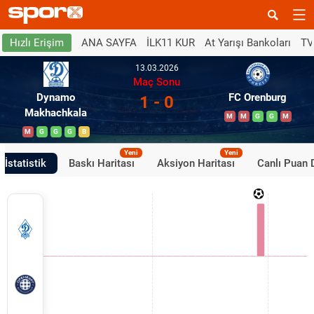
ANA SAYFA
İLK11 KUR
At Yarışı Bankoları
TV
Hızlı Erişim
13.03.2026
Maç Sonu
Dynamo
FC Orenburg
1 - 0
Makhachkala
M
M
G
G
M
M
G
G
G
B
Yeni
Yeni
İstatistik
Baskı Haritası
Aksiyon Haritası
Canlı Puan