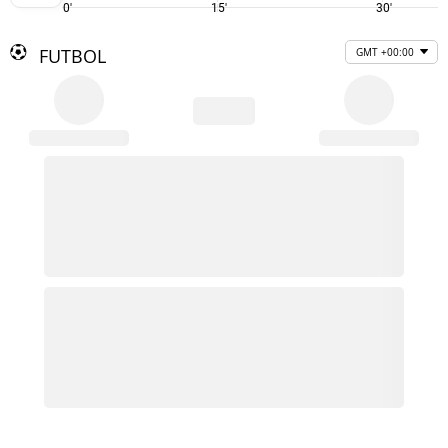
0'
15'
30'
FUTBOL
GMT +00:00