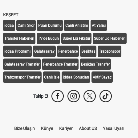
KEŞFET
iddaa
Canlı Skor
Puan Durumu
Canlı Anlatım
At Yarışı
Transfer Haberleri
TV'de Bugün
Süper Lig Fikstür
Süper Lig Haberleri
iddaa Programı
Galatasaray
Fenerbahçe
Beşiktaş
Trabzonspor
Galatasaray Transfer
Fenerbahçe Transfer
Beşiktaş Transfer
Trabzonspor Transfer
Canlı İzle
iddaa Sonuçları
Aktif Sayaç
Takip Et
Bize Ulaşın
Künye
Kariyer
About US
Yasal Uyarı