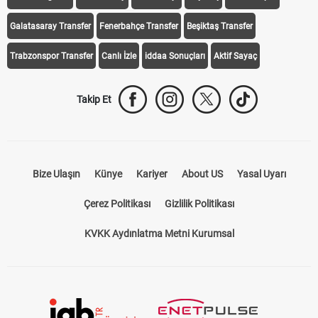
Galatasaray Transfer
Fenerbahçe Transfer
Beşiktaş Transfer
Trabzonspor Transfer
Canlı İzle
iddaa Sonuçları
Aktif Sayaç
Takip Et
Bize Ulaşın
Künye
Kariyer
About US
Yasal Uyarı
Çerez Politikası
Gizlilik Politikası
KVKK Aydınlatma Metni Kurumsal