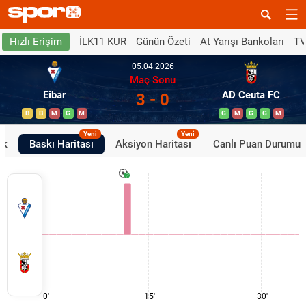
İLK11 KUR
Günün Özeti
At Yarışı Bankoları
TV
Hızlı Erişim
05.04.2026
Maç Sonu
Eibar
AD Ceuta FC
3 - 0
B
B
M
G
M
G
M
G
G
M
Yeni
Yeni
ik
Baskı Haritası
Aksiyon Haritası
Canlı Puan Durumu
0'
15'
30'