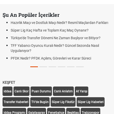
Şu An Popüler İçerikler
Hazırlık Maçı ve Dostluk Maçı Nedir? Resmî Maçlardan Farkları
Süper Lig Kaç Hafta ve Toplam Kaç Maç Oynanır?
Türkiye'de Transfer Dönemi Ne Zaman Başlıyor ve Bitiyor?
TFF Yabancı Oyuncu Kuralı Nedir? Güncel Sezonda Nasıl
Uygulanıyor?
PFDK Nedir? PFDK Açılımı, Görevleri ve Karar Süreci
KEŞFET
iddaa
Canlı Skor
Puan Durumu
Canlı Anlatım
At Yarışı
Transfer Haberleri
TV'de Bugün
Süper Lig Fikstür
Süper Lig Haberleri
iddaa Programı
Galatasaray
Fenerbahçe
Beşiktaş
Trabzonspor