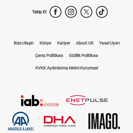
Takip Et
Bize Ulaşın
Künye
Kariyer
About US
Yasal Uyarı
Çerez Politikası
Gizlilik Politikası
KVKK Aydınlatma Metni Kurumsal