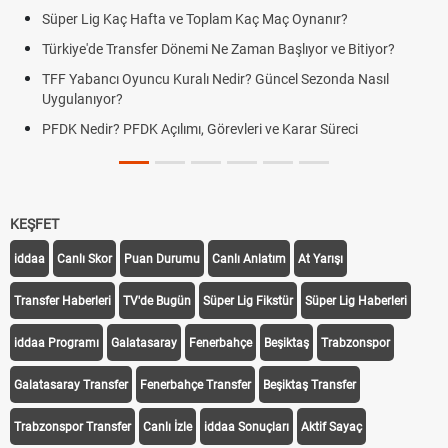
Süper Lig Kaç Hafta ve Toplam Kaç Maç Oynanır?
Türkiye'de Transfer Dönemi Ne Zaman Başlıyor ve Bitiyor?
TFF Yabancı Oyuncu Kuralı Nedir? Güncel Sezonda Nasıl
Uygulanıyor?
PFDK Nedir? PFDK Açılımı, Görevleri ve Karar Süreci
KEŞFET
iddaa
Canlı Skor
Puan Durumu
Canlı Anlatım
At Yarışı
Transfer Haberleri
TV'de Bugün
Süper Lig Fikstür
Süper Lig Haberleri
iddaa Programı
Galatasaray
Fenerbahçe
Beşiktaş
Trabzonspor
Galatasaray Transfer
Fenerbahçe Transfer
Beşiktaş Transfer
Trabzonspor Transfer
Canlı İzle
iddaa Sonuçları
Aktif Sayaç