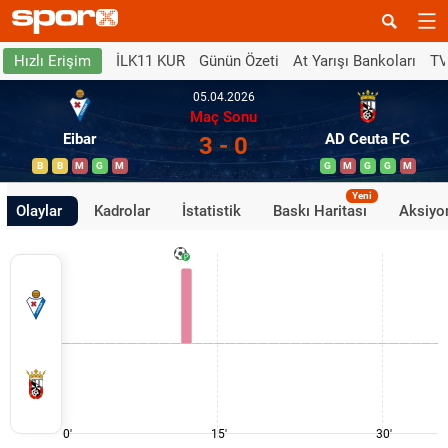
İLK11 KUR
Günün Özeti
At Yarışı Bankoları
TV
Hızlı Erişim
05.04.2026
Maç Sonu
Eibar
AD Ceuta FC
3 - 0
B
B
M
G
M
G
M
G
G
M
Yeni
Olaylar
Kadrolar
İstatistik
Baskı Haritası
Aksiyon
0'
15'
30'