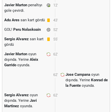
Javier Marton
penaltıyı
12'
gole çevirdi.
Adu Ares
sarı kart gördü
43'
GOL!
Peru Nolaskoain
52'
Sergio Alvarez
sarı kart
55'
gördü
Javier Marton
oyun
62'
dışında. Yerine
Aleix
Garrido
oyunda.
Jose Campana
oyun
62'
dışında. Yerine
Konrad de
la Fuente
oyunda.
Sergio Alvarez
oyun
62'
dışında. Yerine
Javi
Martinez
oyunda.