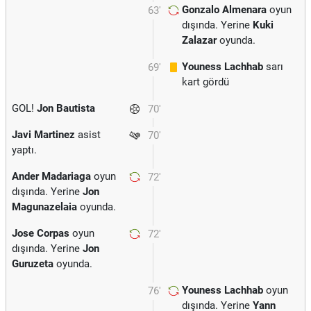
Gonzalo Almenara
oyun
63'
dışında. Yerine
Kuki
Zalazar
oyunda.
Youness Lachhab
sarı
69'
kart gördü
GOL!
Jon Bautista
70'
Javi Martinez
asist
70'
yaptı.
Ander Madariaga
oyun
72'
dışında. Yerine
Jon
Magunazelaia
oyunda.
Jose Corpas
oyun
72'
dışında. Yerine
Jon
Guruzeta
oyunda.
Youness Lachhab
oyun
76'
dışında. Yerine
Yann