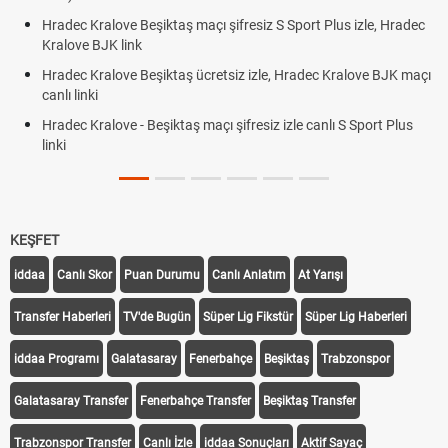
Hradec Kralove Beşiktaş maçı şifresiz S Sport Plus izle, Hradec
Kralove BJK link
Hradec Kralove Beşiktaş ücretsiz izle, Hradec Kralove BJK maçı
canlı linki
Hradec Kralove - Beşiktaş maçı şifresiz izle canlı S Sport Plus
linki
KEŞFET
iddaa
Canlı Skor
Puan Durumu
Canlı Anlatım
At Yarışı
Transfer Haberleri
TV'de Bugün
Süper Lig Fikstür
Süper Lig Haberleri
iddaa Programı
Galatasaray
Fenerbahçe
Beşiktaş
Trabzonspor
Galatasaray Transfer
Fenerbahçe Transfer
Beşiktaş Transfer
Trabzonspor Transfer
Canlı İzle
iddaa Sonuçları
Aktif Sayaç