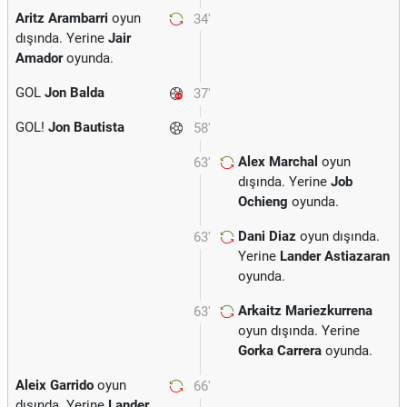
Aritz Arambarri
oyun
34'
dışında. Yerine
Jair
Amador
oyunda.
GOL
Jon Balda
37'
GOL!
Jon Bautista
58'
Alex Marchal
oyun
63'
dışında. Yerine
Job
Ochieng
oyunda.
Dani Diaz
oyun dışında.
63'
Yerine
Lander Astiazaran
oyunda.
Arkaitz Mariezkurrena
63'
oyun dışında. Yerine
Gorka Carrera
oyunda.
Aleix Garrido
oyun
66'
dışında. Yerine
Lander