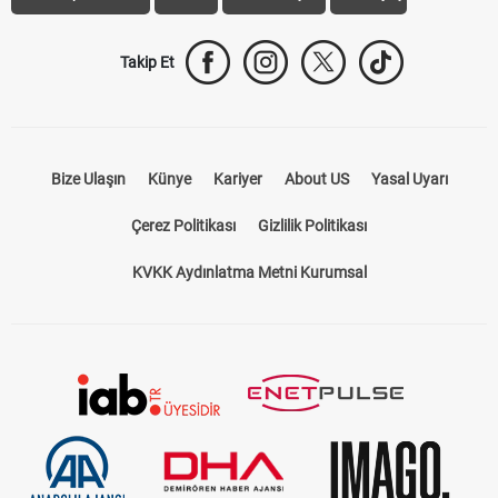
Takip Et
Bize Ulaşın
Künye
Kariyer
About US
Yasal Uyarı
Çerez Politikası
Gizlilik Politikası
KVKK Aydınlatma Metni Kurumsal