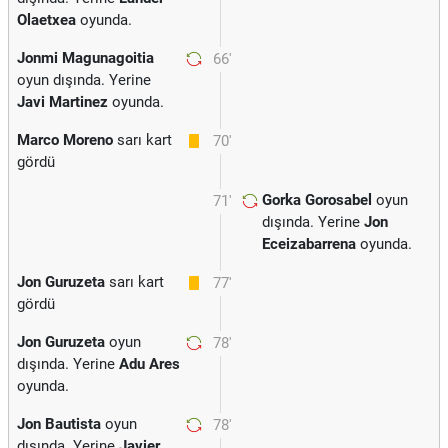
Olaetxea
oyunda.
Jonmi Magunagoitia
66'
oyun dışında. Yerine
Javi Martinez
oyunda.
Marco Moreno
sarı kart
70'
gördü
Gorka Gorosabel
oyun
71'
dışında. Yerine
Jon
Eceizabarrena
oyunda.
Jon Guruzeta
sarı kart
77'
gördü
Jon Guruzeta
oyun
78'
dışında. Yerine
Adu Ares
oyunda.
Jon Bautista
oyun
78'
dışında. Yerine
Javier