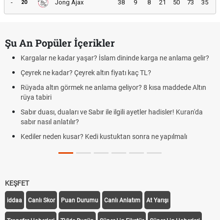
-
Jong Ajax
38
9
8
21
50
73
35
20
Şu An Popüler İçerikler
Kargalar ne kadar yaşar? İslam dininde karga ne anlama gelir?
Çeyrek ne kadar? Çeyrek altın fiyatı kaç TL?
Rüyada altın görmek ne anlama geliyor? 8 kısa maddede Altın
rüya tabiri
Sabır duası, duaları ve Sabır ile ilgili ayetler hadisler! Kuran'da
sabır nasıl anlatılır?
Kediler neden kusar? Kedi kustuktan sonra ne yapılmalı
KEŞFET
iddaa
Canlı Skor
Puan Durumu
Canlı Anlatım
At Yarışı