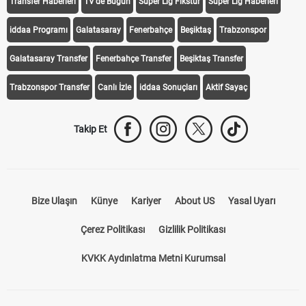
Transfer Haberleri
TV'de Bugün
Süper Lig Fikstür
Süper Lig Haberleri
iddaa Programı
Galatasaray
Fenerbahçe
Beşiktaş
Trabzonspor
Galatasaray Transfer
Fenerbahçe Transfer
Beşiktaş Transfer
Trabzonspor Transfer
Canlı İzle
iddaa Sonuçları
Aktif Sayaç
Takip Et
Bize Ulaşın
Künye
Kariyer
About US
Yasal Uyarı
Çerez Politikası
Gizlilik Politikası
KVKK Aydınlatma Metni Kurumsal