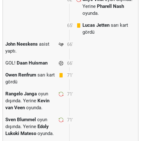
Yerine
Pharell Nash
oyunda.
Lucas Jetten
sarı kart
65'
gördü
John Neeskens
asist
66'
yaptı.
GOL!
Daan Huisman
66'
Owen Renfrum
sarı kart
71'
gördü
Rangelo Janga
oyun
71'
dışında. Yerine
Kevin
van Veen
oyunda.
Sven Blummel
oyun
71'
dışında. Yerine
Edoly
Lukoki Mateso
oyunda.