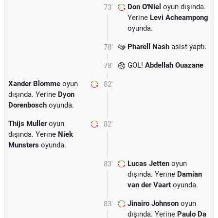
Don O'Niel
oyun dışında.
73'
Yerine
Levi Acheampong
oyunda.
Pharell Nash
asist yaptı.
78'
GOL!
Abdellah Ouazane
78'
Xander Blomme
oyun
82'
dışında. Yerine
Dyon
Dorenbosch
oyunda.
Thijs Muller
oyun
82'
dışında. Yerine
Niek
Munsters
oyunda.
Lucas Jetten
oyun
83'
dışında. Yerine
Damian
van der Vaart
oyunda.
Jinairo Johnson
oyun
83'
dışında. Yerine
Paulo Da