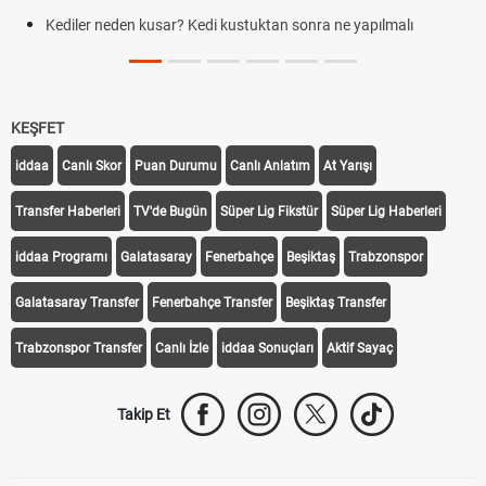
Kediler neden kusar? Kedi kustuktan sonra ne yapılmalı
KEŞFET
iddaa
Canlı Skor
Puan Durumu
Canlı Anlatım
At Yarışı
Transfer Haberleri
TV'de Bugün
Süper Lig Fikstür
Süper Lig Haberleri
iddaa Programı
Galatasaray
Fenerbahçe
Beşiktaş
Trabzonspor
Galatasaray Transfer
Fenerbahçe Transfer
Beşiktaş Transfer
Trabzonspor Transfer
Canlı İzle
iddaa Sonuçları
Aktif Sayaç
Takip Et