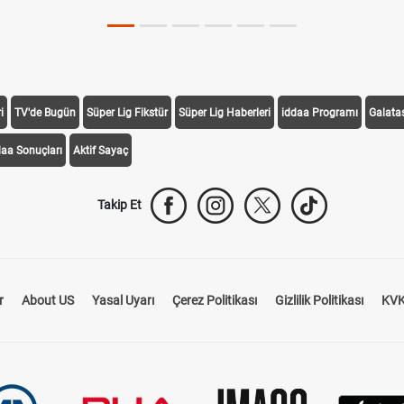
i
TV'de Bugün
Süper Lig Fikstür
Süper Lig Haberleri
iddaa Programı
Galata
daa Sonuçları
Aktif Sayaç
Takip Et
r
About US
Yasal Uyarı
Çerez Politikası
Gizlilik Politikası
KVK