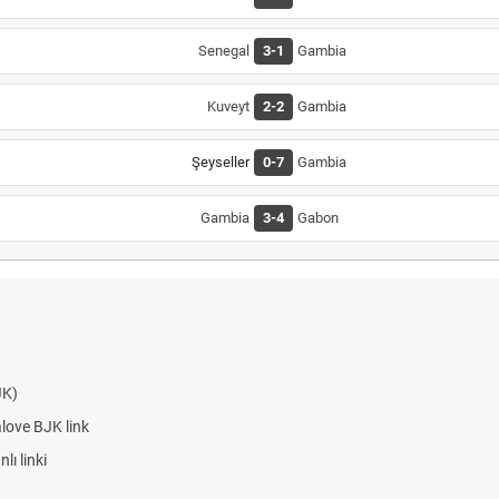
Senegal
3-1
Gambia
Kuveyt
2-2
Gambia
Şeyseller
0-7
Gambia
Gambia
3-4
Gabon
JK)
alove BJK link
ı linki