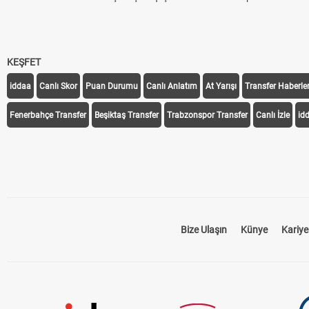
KEŞFET
iddaa
Canlı Skor
Puan Durumu
Canlı Anlatım
At Yarışı
Transfer Haberler
Fenerbahçe Transfer
Beşiktaş Transfer
Trabzonspor Transfer
Canlı İzle
id
Bize Ulaşın
Künye
Kariye