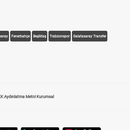
saray
Fenerbahçe
Beşiktaş
Trabzonspor
Galatasaray Transfer
K Aydınlatma Metni Kurumsal