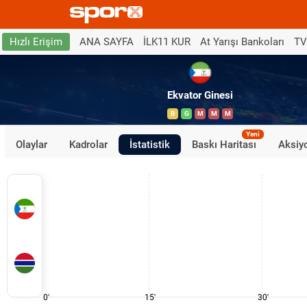
ANA SAYFA
İLK11 KUR
At Yarışı Bankoları
TV
Hızlı Erişim
Ekvator Ginesi
B
G
M
M
M
Yeni
Olaylar
Kadrolar
İstatistik
Baskı Haritası
Aksiyo
0'
15'
30'