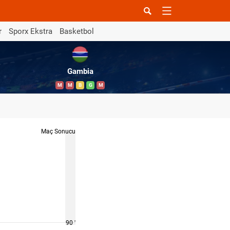
r
Sporx Ekstra
Basketbol
Gambia
M
M
B
G
M
Maç Sonucu
90 '