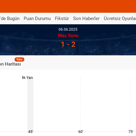
'de Bugün
Puan Durumu
Fikstür
Son Haberler
Ücretsiz Oyunla
06.06.2025
Maç Sonu
1 - 2
Yeni
n Haritası
İlk Yarı
45'
60'
75'