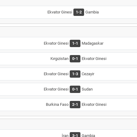
Ekvator Ginesi
1-2
Gambia
Ekvator Ginesi
1-1
Madagaskar
Kırgızistan
0-1
Ekvator Ginesi
Ekvator Ginesi
1-3
Cezayir
Ekvator Ginesi
0-1
Sudan
Burkina Faso
2-1
Ekvator Ginesi
İran
3-1
Gambia