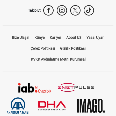
Takip Et
Bize Ulaşın
Künye
Kariyer
About US
Yasal Uyarı
Çerez Politikası
Gizlilik Politikası
KVKK Aydınlatma Metni Kurumsal