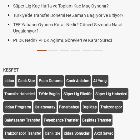
Süper Lig Kaç Hafta ve Toplam Kaç Maç Oynanır?
Türkiye'de Transfer Dönemi Ne Zaman Başlıyor ve Bitiyor?
TFF Yabancı Oyuncu Kuralı Nedir? Güncel Sezonda Nasıl
Uygulanıyor?
PFDK Nedir? PFDK Açılımı, Görevleri ve Karar Süreci
KEŞFET
iddaa
Canlı Skor
Puan Durumu
Canlı Anlatım
At Yarışı
Transfer Haberleri
TV'de Bugün
Süper Lig Fikstür
Süper Lig Haberleri
iddaa Programı
Galatasaray
Fenerbahçe
Beşiktaş
Trabzonspor
Galatasaray Transfer
Fenerbahçe Transfer
Beşiktaş Transfer
Trabzonspor Transfer
Canlı İzle
iddaa Sonuçları
Aktif Sayaç