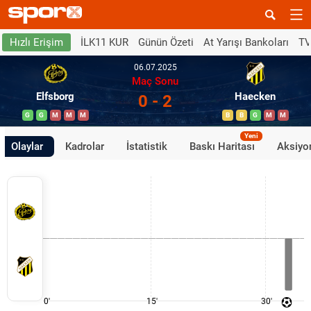
İLK11 KUR
Günün Özeti
At Yarışı Bankoları
TV
Hızlı Erişim
06.07.2025
Maç Sonu
Elfsborg
Haecken
0 - 2
G
G
M
M
M
B
B
G
M
M
Yeni
Olaylar
Kadrolar
İstatistik
Baskı Haritası
Aksiyon
0'
15'
30'