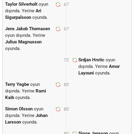
Taylor Silverholt
oyun
67'
dışında. Yerine
Ari
Sigurpalsson
oyunda.
Jens Jakob Thomasen
67'
oyun dışında. Yerine
Julius Magnusson
oyunda.
Srdjan Hrstic
oyun
72'
dışında. Yerine
Amor
Layouni
oyunda.
Terry Yegbe
oyun
80'
dışında. Yerine
Rami
Kaib
oyunda.
Simon Olsson
oyun
80'
dışında. Yerine
Johan
Larsson
oyunda.
Sigge Jansson
oyun
80'