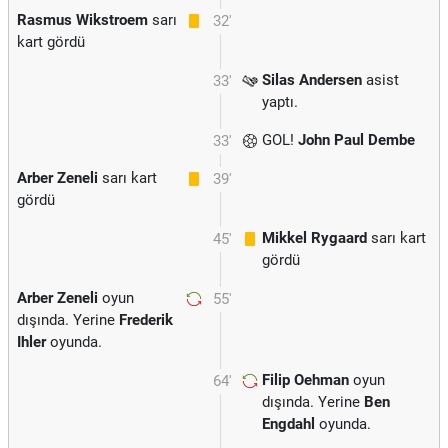
Rasmus Wikstroem
sarı
32'
kart gördü
Silas Andersen
asist
33'
yaptı.
GOL!
John Paul Dembe
33'
Arber Zeneli
sarı kart
39'
gördü
Mikkel Rygaard
sarı kart
45'
gördü
Arber Zeneli
oyun
55'
dışında. Yerine
Frederik
Ihler
oyunda.
Filip Oehman
oyun
64'
dışında. Yerine
Ben
Engdahl
oyunda.