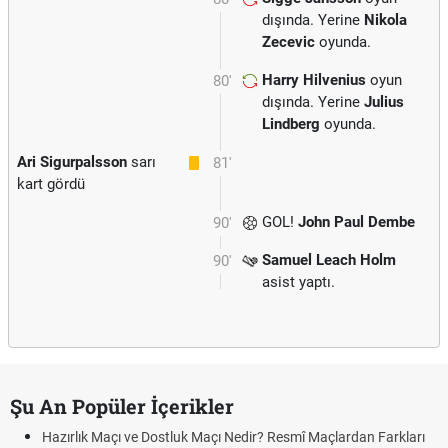
dışında. Yerine
Nikola
Zecevic
oyunda.
Harry Hilvenius
oyun
80'
dışında. Yerine
Julius
Lindberg
oyunda.
Ari Sigurpalsson
sarı
81'
kart gördü
GOL!
John Paul Dembe
90'
Samuel Leach Holm
90'
asist yaptı.
Şu An Popüler İçerikler
Hazırlık Maçı ve Dostluk Maçı Nedir? Resmî Maçlardan Farkları