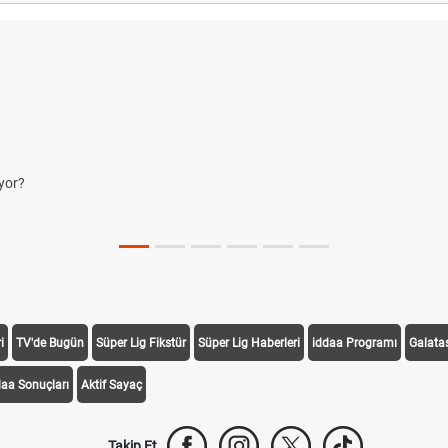
i
TV'de Bugün
Süper Lig Fikstür
Süper Lig Haberleri
iddaa Programı
Galata
daa Sonuçları
Aktif Sayaç
Takip Et