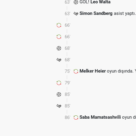
GOL!
Leo Walta
63'
Simon Sandberg
asist yaptı.
63'
66'
66'
68'
68'
Melker Heier
oyun dışında. 
75'
79'
85'
85'
Saba Mamatsashvili
oyun dı
86'