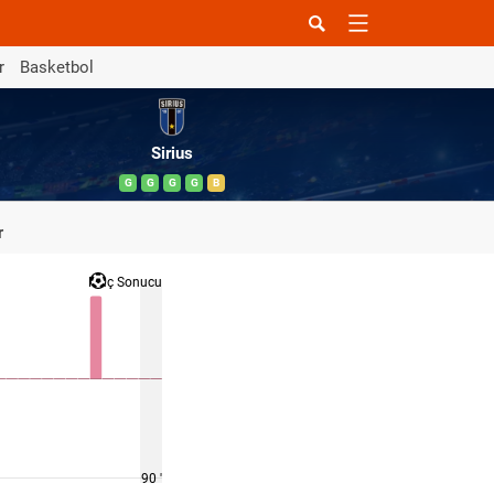
r
Basketbol
Sirius
G
G
G
G
B
r
Maç Sonucu
90 '