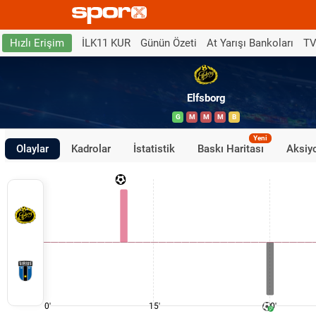
İLK11 KUR
Günün Özeti
At Yarışı Bankoları
TV
Hızlı Erişim
Elfsborg
G
M
M
M
B
Yeni
Olaylar
Kadrolar
İstatistik
Baskı Haritası
Aksiyo
0'
15'
30'