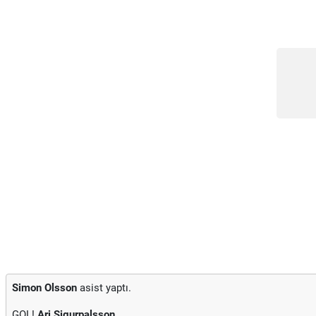
Simon Olsson
asist yaptı.
GOL!
Ari Sigurpalsson