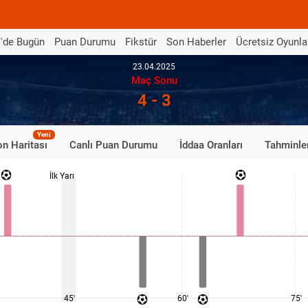
'de Bugün
Puan Durumu
Fikstür
Son Haberler
Ücretsiz Oyunla
23.04.2025
Maç Sonu
4 - 3
Yeni
n Haritası
Canlı Puan Durumu
İddaa Oranları
Tahminle
İlk Yarı
45'
60'
75'