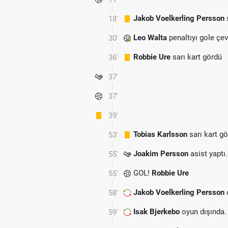
Jakob Voelkerling Persson
s
18'
Leo Walta
penaltıyı gole çevi
30'
Robbie Ure
sarı kart gördü
36'
37'
37'
39'
Tobias Karlsson
sarı kart g
53'
Joakim Persson
asist yaptı.
55'
GOL!
Robbie Ure
55'
Jakob Voelkerling Persson
58'
Isak Bjerkebo
oyun dışında.
59'