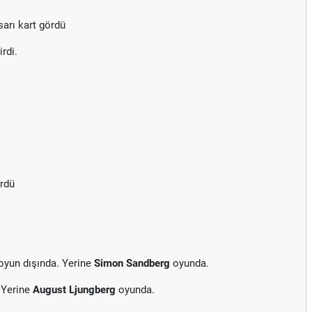
arı kart gördü
rdi.
ördü
oyun dışında. Yerine
Simon Sandberg
oyunda.
 Yerine
August Ljungberg
oyunda.