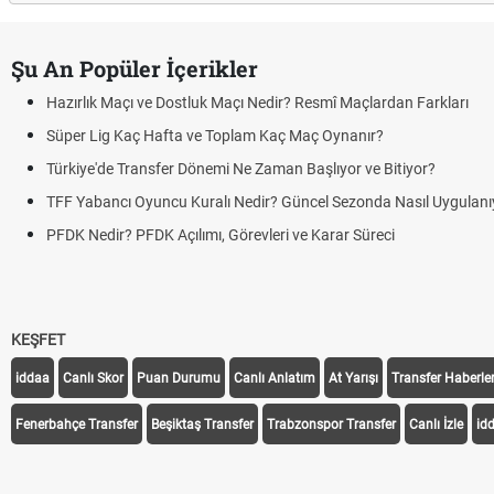
Şu An Popüler İçerikler
lık Maçı ve Dostluk Maçı Nedir? Resmî Maçlardan Farkları
r Lig Kaç Hafta ve Toplam Kaç Maç Oynanır?
ye'de Transfer Dönemi Ne Zaman Başlıyor ve Bitiyor?
Yabancı Oyuncu Kuralı Nedir? Güncel Sezonda Nasıl Uygulanıyor?
Nedir? PFDK Açılımı, Görevleri ve Karar Süreci
KEŞFET
iddaa
Canlı Skor
Puan Durumu
Canlı Anlatım
At Yarışı
Transfer Haberler
Fenerbahçe Transfer
Beşiktaş Transfer
Trabzonspor Transfer
Canlı İzle
id