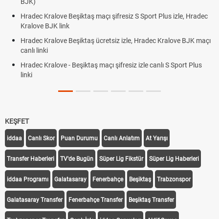
BJK link
ve Beşiktaş maçı şifresiz S Sport Plus izle, Hradec
Trivela Nedir? T
 link
Röveşata Nedir
ove Beşiktaş ücretsiz izle, Hradec Kralove BJK maçı
Plonjon Nedir? 
ve - Beşiktaş maçı şifresiz izle canlı S Sport Plus
KEŞFET
iddaa
Canlı Skor
Puan Durumu
Canlı Anlatım
At Yarışı
Transfer Haberleri
TV'de Bugün
Süper Lig Fikstür
Süper Lig Haberleri
iddaa Programı
Galatasaray
Fenerbahçe
Beşiktaş
Trabzonspor
Galatasaray Transfer
Fenerbahçe Transfer
Beşiktaş Transfer