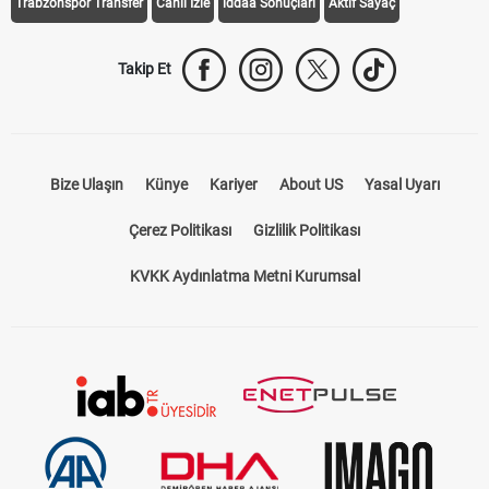
Trabzonspor Transfer
Canlı İzle
iddaa Sonuçları
Aktif Sayaç
Takip Et
Bize Ulaşın
Künye
Kariyer
About US
Yasal Uyarı
Çerez Politikası
Gizlilik Politikası
KVKK Aydınlatma Metni Kurumsal