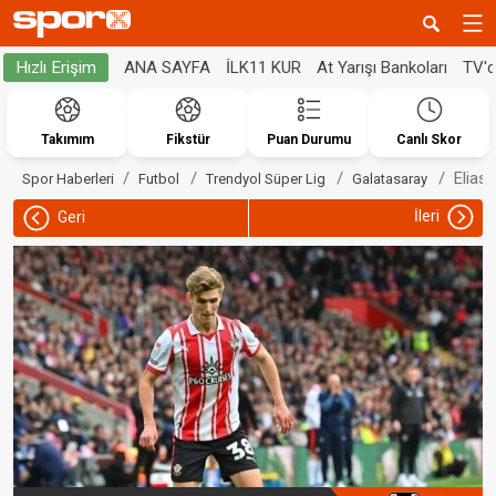
ANA SAYFA
İLK11 KUR
At Yarışı Bankoları
TV'
Hızlı Erişim
Takımım
Fikstür
Puan Durumu
Canlı Skor
Elias
Spor Haberleri
Futbol
Trendyol Süper Lig
Galatasaray
İleri
Geri