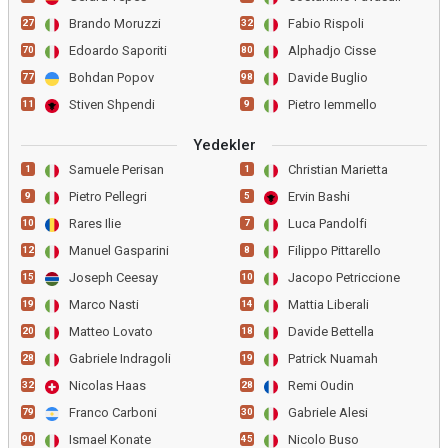
Brando Moruzzi
Fabio Rispoli
27
32
Edoardo Saporiti
Alphadjo Cisse
70
80
Bohdan Popov
Davide Buglio
77
98
Stiven Shpendi
Pietro Iemmello
11
9
Yedekler
Samuele Perisan
Christian Marietta
1
1
Pietro Pellegri
Ervin Bashi
9
5
Rares Ilie
Luca Pandolfi
10
7
Manuel Gasparini
Filippo Pittarello
12
8
Joseph Ceesay
Jacopo Petriccione
15
10
Marco Nasti
Mattia Liberali
19
14
Matteo Lovato
Davide Bettella
20
18
Gabriele Indragoli
Patrick Nuamah
28
19
Nicolas Haas
Remi Oudin
32
28
Franco Carboni
Gabriele Alesi
79
30
Ismael Konate
Nicolo Buso
90
45