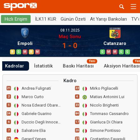
İLK11 KUR
Günün Özeti
At Yarışı Bankoları
TV'
Hızlı Erişim
08.11.2025
Maç Sonu
Empoli
Catanzaro
1 - 0
B
G
M
B
M
G
M
M
G
G
Yeni
Yen
Kadrolar
İstatistik
Baskı Haritası
Aksiyon Haritası
Kadro
Andrea Fulignati
Mirko Pigliacelli
21
22
Marco Curto
Matias Antonini Lui
2
4
Nosa Edward Obaretin
Nicolo Brighenti
5
23
Gabriele Guarino
Tommaso Cassandro
34
84
Duccio Degli Innocenti
Gianluca Di Chiara
6
17
Salvatore Elia
Simone Pontisso
7
20
Gerard Yepes
Costantino Favasuli
14
27