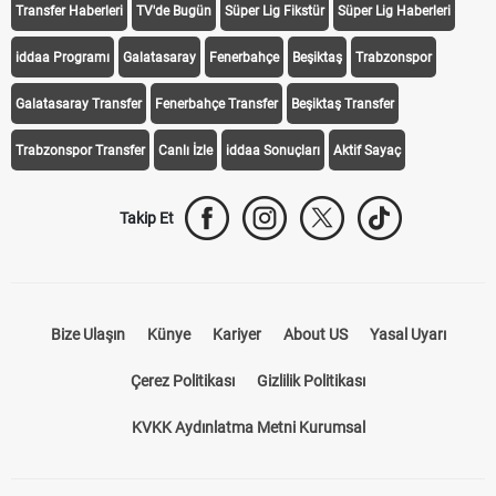
Transfer Haberleri
TV'de Bugün
Süper Lig Fikstür
Süper Lig Haberleri
iddaa Programı
Galatasaray
Fenerbahçe
Beşiktaş
Trabzonspor
Galatasaray Transfer
Fenerbahçe Transfer
Beşiktaş Transfer
Trabzonspor Transfer
Canlı İzle
iddaa Sonuçları
Aktif Sayaç
Takip Et
Bize Ulaşın
Künye
Kariyer
About US
Yasal Uyarı
Çerez Politikası
Gizlilik Politikası
KVKK Aydınlatma Metni Kurumsal