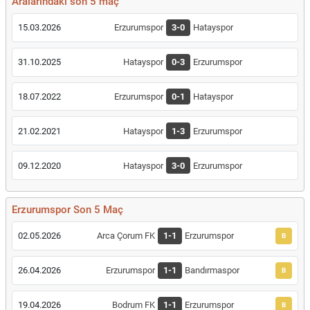
Aralarındaki son 5 maç
15.03.2026
Erzurumspor
3-0
Hatayspor
31.10.2025
Hatayspor
0-3
Erzurumspor
18.07.2022
Erzurumspor
0-1
Hatayspor
21.02.2021
Hatayspor
1-3
Erzurumspor
09.12.2020
Hatayspor
3-0
Erzurumspor
Erzurumspor Son 5 Maç
02.05.2026
Arca Çorum FK
1-1
Erzurumspor
B
26.04.2026
Erzurumspor
1-1
Bandırmaspor
B
19.04.2026
Bodrum FK
1-1
Erzurumspor
B