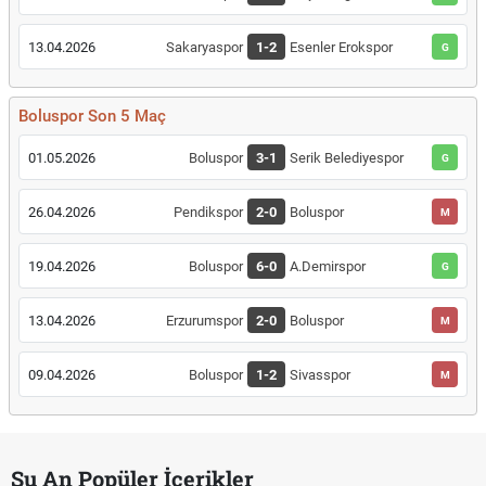
13.04.2026
Sakaryaspor
1-2
Esenler Erokspor
G
Boluspor Son 5 Maç
01.05.2026
Boluspor
3-1
Serik Belediyespor
G
26.04.2026
Pendikspor
2-0
Boluspor
M
19.04.2026
Boluspor
6-0
A.Demirspor
G
13.04.2026
Erzurumspor
2-0
Boluspor
M
09.04.2026
Boluspor
1-2
Sivasspor
M
Şu An Popüler İçerikler