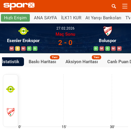
ANA SAYFA
İLK11 KUR
At Yarışı Bankoları
TV
Hızlı Erişim
27.02.2026
Maç Sonu
Esenler Erokspor
Boluspor
2 - 0
M
B
M
G
G
G
M
G
M
M
Yeni
Yeni
İstatistik
Baskı Haritası
Aksiyon Haritası
Canlı Puan
0'
15'
30'