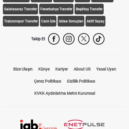
Galatasaray Transfer
Fenerbahçe Transfer
Beşiktaş Transfer
Trabzonspor Transfer
Canlı İzle
iddaa Sonuçları
Aktif Sayaç
Takip Et
Bize Ulaşın
Künye
Kariyer
About US
Yasal Uyarı
Çerez Politikası
Gizlilik Politikası
KVKK Aydınlatma Metni Kurumsal