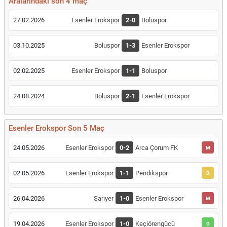
Aralarındaki son 4 maç
27.02.2026
Esenler Erokspor
2-0
Boluspor
03.10.2025
Boluspor
1-3
Esenler Erokspor
02.02.2025
Esenler Erokspor
1-1
Boluspor
24.08.2024
Boluspor
2-1
Esenler Erokspor
Esenler Erokspor Son 5 Maç
24.05.2026
Esenler Erokspor
0-2
Arca Çorum FK
M
02.05.2026
Esenler Erokspor
1-1
Pendikspor
B
26.04.2026
Sarıyer
1-0
Esenler Erokspor
M
19.04.2026
Esenler Erokspor
1-0
Keçiörengücü
G