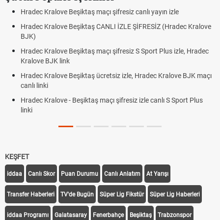
Hradec Kralove Beşiktaş maçı şifresiz canlı yayın izle
Hradec Kralove Beşiktaş CANLI İZLE ŞİFRESİZ (Hradec Kralove
BJK)
Hradec Kralove Beşiktaş maçı şifresiz S Sport Plus izle, Hradec
Kralove BJK link
Hradec Kralove Beşiktaş ücretsiz izle, Hradec Kralove BJK maçı
canlı linki
Hradec Kralove - Beşiktaş maçı şifresiz izle canlı S Sport Plus
linki
KEŞFET
iddaa
Canlı Skor
Puan Durumu
Canlı Anlatım
At Yarışı
Transfer Haberleri
TV'de Bugün
Süper Lig Fikstür
Süper Lig Haberleri
iddaa Programı
Galatasaray
Fenerbahçe
Beşiktaş
Trabzonspor