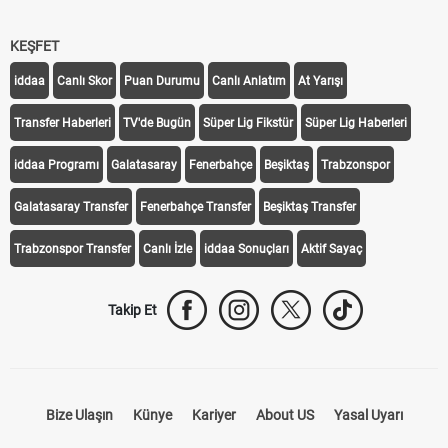
KEŞFET
iddaa
Canlı Skor
Puan Durumu
Canlı Anlatım
At Yarışı
Transfer Haberleri
TV'de Bugün
Süper Lig Fikstür
Süper Lig Haberleri
iddaa Programı
Galatasaray
Fenerbahçe
Beşiktaş
Trabzonspor
Galatasaray Transfer
Fenerbahçe Transfer
Beşiktaş Transfer
Trabzonspor Transfer
Canlı İzle
iddaa Sonuçları
Aktif Sayaç
Takip Et
Bize Ulaşın
Künye
Kariyer
About US
Yasal Uyarı