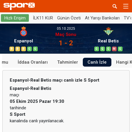
İLK11 KUR
Günün Özeti
At Yarışı Bankoları
TV'
Hızlı Erişim
05.10.2025
Maç Sonu
Espanyol
Real Betis
1 - 2
B
B
B
G
G
G
G
G
M
G
rumu
İddaa Oranları
Tahminler
Canlı İzle
Hangi 
Espanyol-Real Betis maçı canlı izle S Sport
Espanyol-Real Betis
maçı
05 Ekim 2025 Pazar 19:30
tarihinde
S Sport
kanalında canlı yayınlanacak.