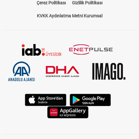
Çerez Politikası
Gizlilik Politikası
KVKK Aydınlatma Metni Kurumsal