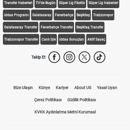
Transfer Haberleri
TV'de Bugün
Süper Lig Fikstür
Süper Lig Haberleri
iddaa Programı
Galatasaray
Fenerbahçe
Beşiktaş
Trabzonspor
Galatasaray Transfer
Fenerbahçe Transfer
Beşiktaş Transfer
Trabzonspor Transfer
Canlı İzle
iddaa Sonuçları
Aktif Sayaç
Takip Et
Bize Ulaşın
Künye
Kariyer
About US
Yasal Uyarı
Çerez Politikası
Gizlilik Politikası
KVKK Aydınlatma Metni Kurumsal