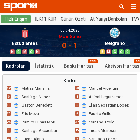
İLK11 KUR
Günün Özeti
At Yarışı Bankoları
TV'
Hızlı Erişim
05.04.2025
Maç Sonu
Estudiantes
Belgrano
0 - 1
M
G
M
G
M
B
M
G
G
G
Yeni
Ye
Kadrolar
İstatistik
Baskı Haritası
Aksiyon Haritas
Kadro
Matias Mansilla
Manuel Vicentini
12
23
Santiago Nunez
Anibal Leguizamon
6
2
Gaston Benedetti
Elias Sebastian Lopez
13
4
Eric Meza
Fausto Grillo
20
6
Ramiro Funes Mori
Mariano Troilo
26
37
Santiago Ascacibar
Lucas Menossi
5
15
Lucas Alario
Santiago Longo
27
5