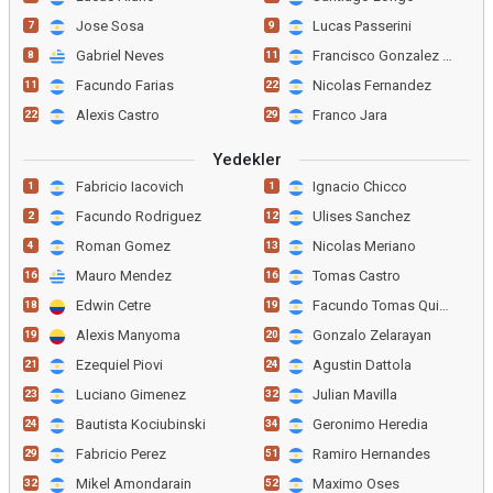
Jose Sosa
Lucas Passerini
7
9
Gabriel Neves
Francisco Gonzalez Metill
8
11
Facundo Farias
Nicolas Fernandez
11
22
Alexis Castro
Franco Jara
22
29
Yedekler
Fabricio Iacovich
Ignacio Chicco
1
1
Facundo Rodriguez
Ulises Sanchez
2
12
Roman Gomez
Nicolas Meriano
4
13
Mauro Mendez
Tomas Castro
16
16
Edwin Cetre
Facundo Tomas Quignon
18
19
Alexis Manyoma
Gonzalo Zelarayan
19
20
Ezequiel Piovi
Agustin Dattola
21
24
Luciano Gimenez
Julian Mavilla
23
32
Bautista Kociubinski
Geronimo Heredia
24
34
Fabricio Perez
Ramiro Hernandes
29
51
Mikel Amondarain
Maximo Oses
32
52