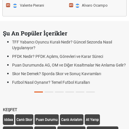
Valente Pierani
Alvaro Ocampo
35
65
Şu An Popüler İçerikler
TFF Yabancı Oyuncu Kuralı Nedir? Güncel Sezonda Nasıl
Uygulanıyor?
PFDK Nedir? PFDK Açılımı, Görevleri ve Karar Süreci
Puan Durumunda AG, OM ve Diğer Kısaltmalar Ne Anlama Gelir?
Skor Ne Demek? Sporda Skor ve Sonuç Kavramları
Futbol Nasıl Oynanır? Temel Futbol Kuralları
KEŞFET
iddaa
Canlı Skor
Puan Durumu
Canlı Anlatım
At Yarışı