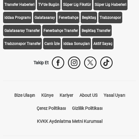
Transfer Haberleri
TV'de Bugün
Süper Lig Fikstür
Süper Lig Haberleri
iddaa Programı
Galatasaray
Fenerbahçe
Beşiktaş
Trabzonspor
Galatasaray Transfer
Fenerbahçe Transfer
Beşiktaş Transfer
Trabzonspor Transfer
Canlı İzle
iddaa Sonuçları
Aktif Sayaç
Takip Et
Bize Ulaşın
Künye
Kariyer
About US
Yasal Uyarı
Çerez Politikası
Gizlilik Politikası
KVKK Aydınlatma Metni Kurumsal