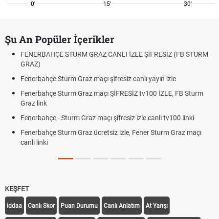
0'
15'
30'
Şu An Popüler İçerikler
FENERBAHÇE STURM GRAZ CANLI İZLE ŞİFRESİZ (FB STURM
GRAZ)
Fenerbahçe Sturm Graz maçı şifresiz canlı yayın izle
Fenerbahçe Sturm Graz maçı ŞİFRESİZ tv100 İZLE, FB Sturm
Graz link
Fenerbahçe - Sturm Graz maçı şifresiz izle canlı tv100 linki
Fenerbahçe Sturm Graz ücretsiz izle, Fener Sturm Graz maçı
canlı linki
KEŞFET
iddaa
Canlı Skor
Puan Durumu
Canlı Anlatım
At Yarışı