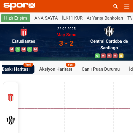
ANA SAYFA
İLK11 KUR
At Yarışı Bankoları
TV
Hızlı Erişim
22.02.2025
Maç Sonu
Estudiantes
Central Cordoba de
3 - 2
Santiago
M
G
M
G
M
G
M
M
M
B
Yeni
Yeni
Baskı Haritası
Aksiyon Haritası
Canlı Puan Durumu
İ