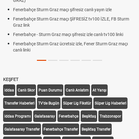
GRAZ)
Fenerbahçe Sturm Graz maçı şifresiz canlı yayın izle
Fenerbahçe Sturm Graz maçı ŞİFRESİZ tv100 İZLE, FB Sturm
Graz link
Fenerbahçe - Sturm Graz maçı şifresiz izle canlı tv100 linki
Fenerbahçe Sturm Graz ücretsiz izle, Fener Sturm Graz maçı
canlı linki
KEŞFET
iddaa
Canlı Skor
Puan Durumu
Canlı Anlatım
At Yarışı
Transfer Haberleri
TV'de Bugün
Süper Lig Fikstür
Süper Lig Haberleri
iddaa Programı
Galatasaray
Fenerbahçe
Beşiktaş
Trabzonspor
Galatasaray Transfer
Fenerbahçe Transfer
Beşiktaş Transfer