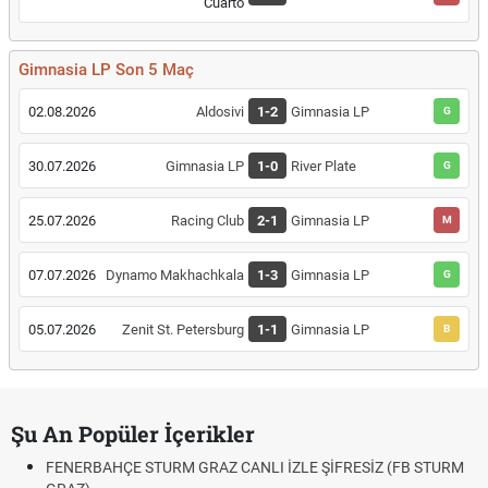
Cuarto
Gimnasia LP Son 5 Maç
02.08.2026
Aldosivi
1-2
Gimnasia LP
G
30.07.2026
Gimnasia LP
1-0
River Plate
G
25.07.2026
Racing Club
2-1
Gimnasia LP
M
07.07.2026
Dynamo Makhachkala
1-3
Gimnasia LP
G
05.07.2026
Zenit St. Petersburg
1-1
Gimnasia LP
B
Şu An Popüler İçerikler
FENERBAHÇE STURM GRAZ CANLI İZLE ŞİFRESİZ (FB STURM