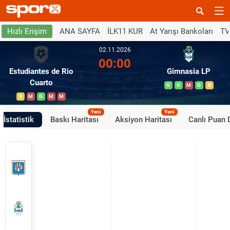
ANA SAYFA
İLK11 KUR
At Yarışı Bankoları
TV
Hızlı Erişim
02.11.2026
00:00
Estudiantes de Rio
Gimnasia LP
Cuarto
G
G
M
G
B
B
M
G
M
M
Yeni
Yeni
İstatistik
Baskı Haritası
Aksiyon Haritası
Canlı Puan