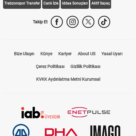
Trabzonspor Transfer
Canlı İzle
iddaa Sonuçları
Aktif Sayaç
Takip Et
Bize Ulaşın
Künye
Kariyer
About US
Yasal Uyarı
Çerez Politikası
Gizlilik Politikası
KVKK Aydınlatma Metni Kurumsal