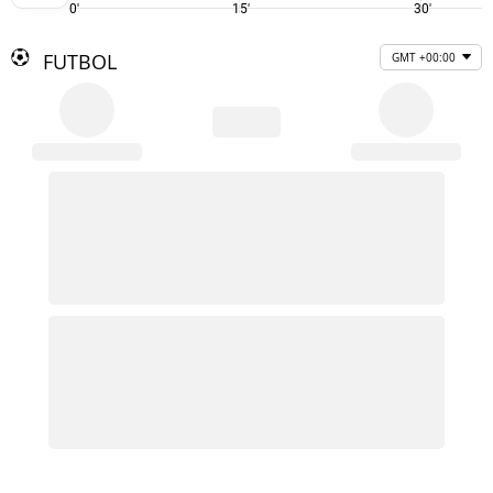
0'
15'
30'
FUTBOL
GMT +00:00