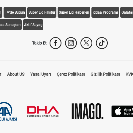
i
TV'de Bugün
Süper Lig Fikstür
Süper Lig Haberleri
iddaa Programı
Galata
daa Sonuçları
Aktif Sayaç
Takip Et
r
About US
Yasal Uyarı
Çerez Politikası
Gizlilik Politikası
KVK