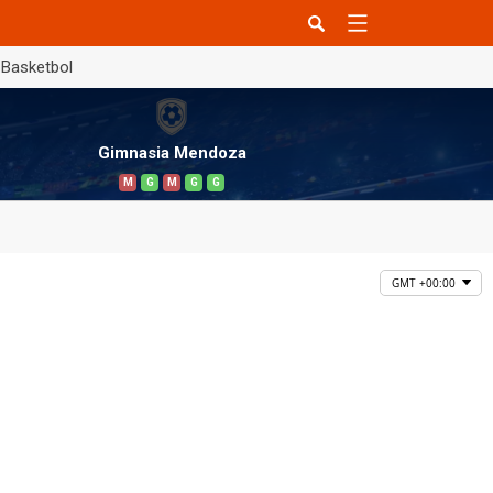
Basketbol
Gimnasia Mendoza
M
G
M
G
G
GMT +00:00