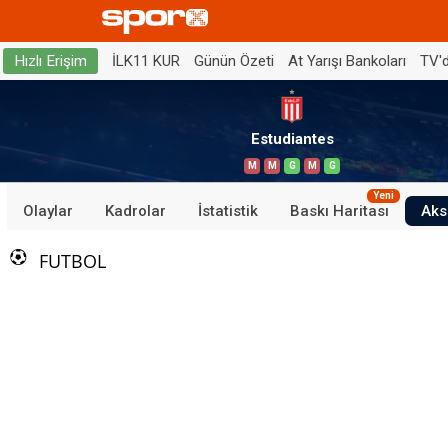
İLK11 KUR
Günün Özeti
At Yarışı Bankoları
TV'
Hızlı Erişim
Estudiantes
M
M
G
M
G
Yeni
Olaylar
Kadrolar
İstatistik
Baskı Haritası
Aks
FUTBOL