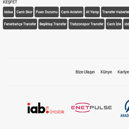
KEŞFET
iddaa
Canlı Skor
Puan Durumu
Canlı Anlatım
At Yarışı
Transfer Haberler
Fenerbahçe Transfer
Beşiktaş Transfer
Trabzonspor Transfer
Canlı İzle
id
Bize Ulaşın
Künye
Kariye