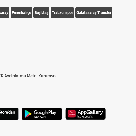
saray
Fenerbahçe
Beşiktaş
Trabzonspor
Galatasaray Transfer
K Aydınlatma Metni Kurumsal