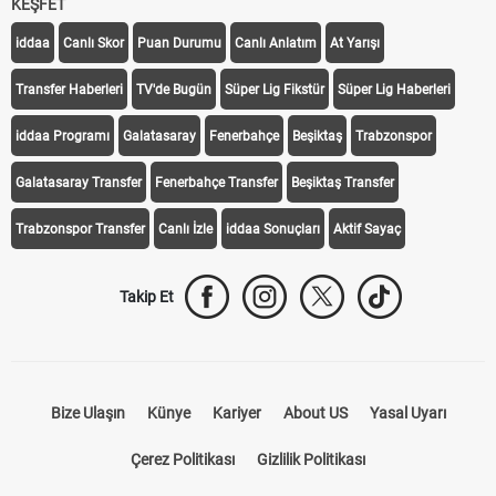
KEŞFET
iddaa
Canlı Skor
Puan Durumu
Canlı Anlatım
At Yarışı
Transfer Haberleri
TV'de Bugün
Süper Lig Fikstür
Süper Lig Haberleri
iddaa Programı
Galatasaray
Fenerbahçe
Beşiktaş
Trabzonspor
Galatasaray Transfer
Fenerbahçe Transfer
Beşiktaş Transfer
Trabzonspor Transfer
Canlı İzle
iddaa Sonuçları
Aktif Sayaç
Takip Et
Bize Ulaşın
Künye
Kariyer
About US
Yasal Uyarı
Çerez Politikası
Gizlilik Politikası