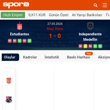
İLK11 KUR
Günün Özeti
At Yarışı Bankoları
TV
Hızlı Erişim
27.05.2026
Maç Sonu
Estudiantes
Independiente
1 - 0
Medellin
M
M
G
M
G
M
B
M
G
G
Yeni
Olaylar
Kadrolar
İstatistik
Baskı Haritası
Aksiyon