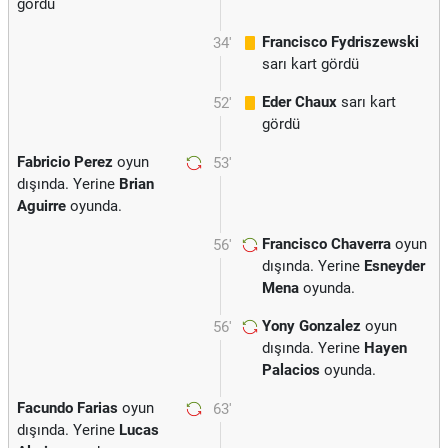
gördü
Francisco Fydriszewski
34'
sarı kart gördü
Eder Chaux
sarı kart
52'
gördü
Fabricio Perez
oyun
53'
dışında. Yerine
Brian
Aguirre
oyunda.
Francisco Chaverra
oyun
56'
dışında. Yerine
Esneyder
Mena
oyunda.
Yony Gonzalez
oyun
56'
dışında. Yerine
Hayen
Palacios
oyunda.
Facundo Farias
oyun
63'
dışında. Yerine
Lucas