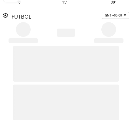
0'
15'
30'
FUTBOL
GMT +00:00