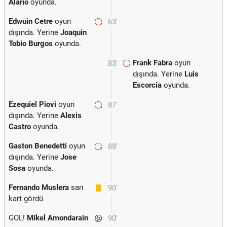
Alario
oyunda.
Edwuin Cetre
oyun
63'
dışında. Yerine
Joaquin
Tobio Burgos
oyunda.
Frank Fabra
oyun
83'
dışında. Yerine
Luis
Escorcia
oyunda.
Ezequiel Piovi
oyun
87'
dışında. Yerine
Alexis
Castro
oyunda.
Gaston Benedetti
oyun
88'
dışında. Yerine
Jose
Sosa
oyunda.
Fernando Muslera
sarı
90'
kart gördü
GOL!
Mikel Amondarain
90'