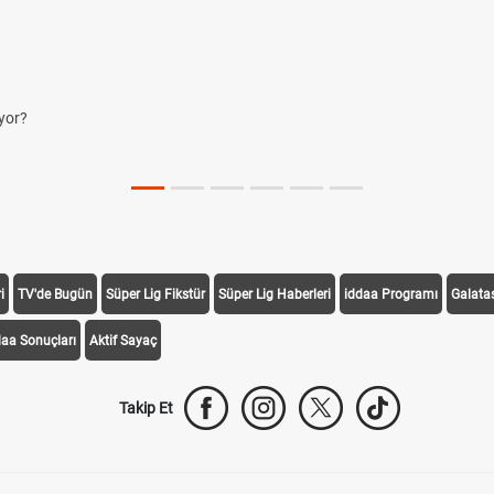
yor?
i
TV'de Bugün
Süper Lig Fikstür
Süper Lig Haberleri
iddaa Programı
Galata
daa Sonuçları
Aktif Sayaç
Takip Et