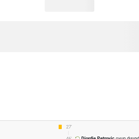
27'
Djordje Petrovic
oyun dışınd
46'