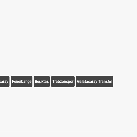
saray
Fenerbahçe
Beşiktaş
Trabzonspor
Galatasaray Transfer