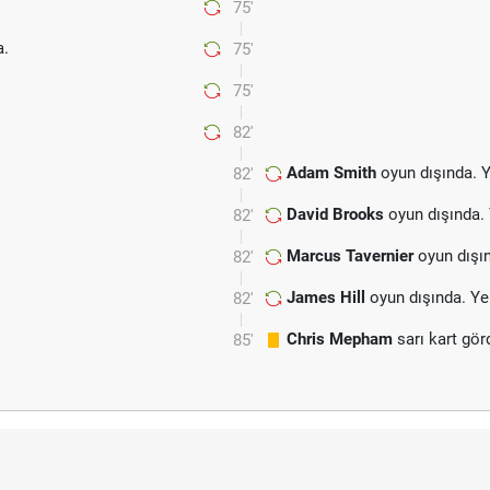
75'
.
75'
75'
82'
Adam Smith
oyun dışında. 
82'
David Brooks
oyun dışında.
82'
Marcus Tavernier
oyun dışı
82'
James Hill
oyun dışında. Ye
82'
Chris Mepham
sarı kart gör
85'