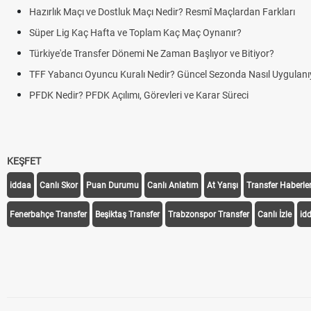
Hazırlık Maçı ve Dostluk Maçı Nedir? Resmî Maçlardan Farkları
Süper Lig Kaç Hafta ve Toplam Kaç Maç Oynanır?
Türkiye'de Transfer Dönemi Ne Zaman Başlıyor ve Bitiyor?
TFF Yabancı Oyuncu Kuralı Nedir? Güncel Sezonda Nasıl Uygulanı
PFDK Nedir? PFDK Açılımı, Görevleri ve Karar Süreci
KEŞFET
iddaa
Canlı Skor
Puan Durumu
Canlı Anlatım
At Yarışı
Transfer Haberler
Fenerbahçe Transfer
Beşiktaş Transfer
Trabzonspor Transfer
Canlı İzle
id