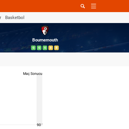
r
Basketbol
Bournemouth
G
G
G
B
B
Maç Sonucu
90 '