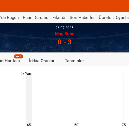
'de Bugün
Puan Durumu
Fikstür
Son Haberler
Ücretsiz Oyunla
26.07.2025
Maç Sonu
0 - 3
Yeni
n Haritası
İddaa Oranları
Tahminler
İlk Yarı
45'
60'
75'