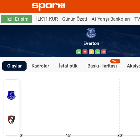
İLK11 KUR
Günün Özeti
At Yarışı Bankoları
TV
Hızlı Erişim
Everton
G
M
B
G
M
Yeni
Olaylar
Kadrolar
İstatistik
Baskı Haritası
Aksiyo
0'
15'
30'