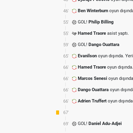
Ben Winterburn
oyun dışınd
46'
GOL!
Philip Billing
55'
Hamed Traore
asist yaptı.
55'
GOL!
Dango Ouattara
59'
Evanilson
oyun dışında. Yer
65'
Hamed Traore
oyun dışında
66'
Marcos Senesi
oyun dışında
66'
Dango Ouattara
oyun dışınd
66'
Adrien Truffert
oyun dışında
66'
67'
GOL!
Daniel Adu-Adjei
69'