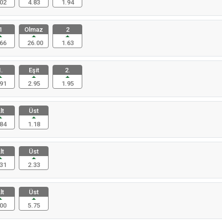
02
4.83
1.94
1
Olmaz
2
66
26.00
1.63
.
Eşit
2.
91
2.95
1.95
lt
Üst
84
1.18
lt
Üst
31
2.33
lt
Üst
00
5.75