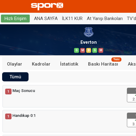
ANA SAYFA
İLK11 KUR
At Yarışı Bankoları
TV'
Hızlı Erişim
Everton
G
M
B
G
M
Yeni
Olaylar
Kadrolar
İstatistik
Baskı Haritası
Aks
Tümü
Maç Sonucu
1
2.
Handikap 0:1
1
3.