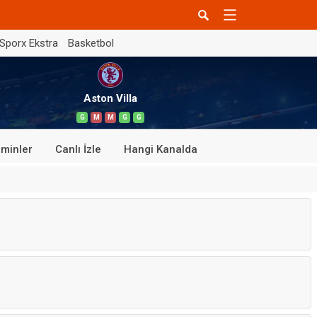
Sporx Ekstra
Basketbol
Aston Villa
G
M
M
G
G
minler
Canlı İzle
Hangi Kanalda