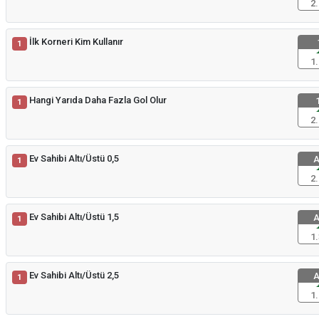
2.
İlk Korneri Kim Kullanır
1
1.
Hangi Yarıda Daha Fazla Gol Olur
1
1
2.
Ev Sahibi Altı/Üstü 0,5
A
1
2.
Ev Sahibi Altı/Üstü 1,5
A
1
1.
Ev Sahibi Altı/Üstü 2,5
A
1
1.