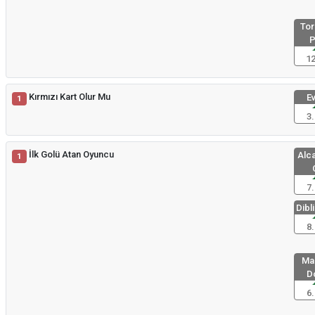
Tor
P
12
Kırmızı Kart Olur Mu
Ev
1
3.
İlk Golü Atan Oyuncu
Alca
1
7.
Dibli
8.
Mal
D
6.