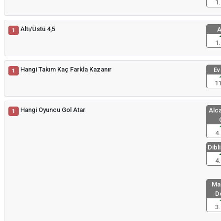
1.
Altı/Üstü 4,5
A
1
1.
Hangi Takım Kaç Farkla Kazanır
Ev
1
11
Hangi Oyuncu Gol Atar
Alca
1
4.
Dibli
4.
Mal
D
3.