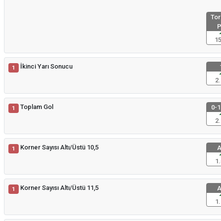
Tor
P
15
İkinci Yarı Sonucu
1
2.
Toplam Gol
0-1
1
2.
Korner Sayısı Altı/Üstü 10,5
A
1
1.
Korner Sayısı Altı/Üstü 11,5
A
1
1.