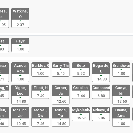
res,
Watkins,
a
O
.95
2.37
et
Hayır
93
1.00
raz,
Aznou,
Barkley, R
Barry, Thi
Beto
Bogarde,
Branthwait
C
Ada
L
1.00
5.40
5.52
1.00
71
1.00
14.80
ng, T
Digne,
Elliott, H
Garner,
Grealish,
Guessand,
Gueye,
Luc
Ja
Idr
45
7.49
7.44
6.80
14.80
12.60
12.60
en,
McGinn,
McNeil,
Mings,
Mykolenko,
Ndiaye, Il
Onana,
on
Jo
Dw
Tyr
Ama
15.25
6.06
46
10.45
7.46
14.80
1.00