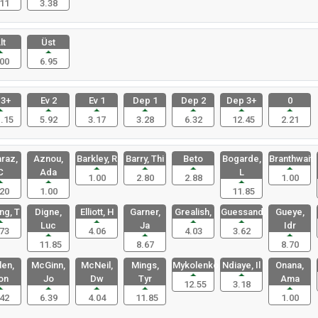
11
3.38
lt
Üst
00
6.95
 3+
Ev 2
Ev 1
Dep 1
Dep 2
Dep 3+
0
.15
5.92
3.17
3.28
6.32
12.45
2.21
raz,
Aznou,
Barkley, R
Barry, Thi
Beto
Bogarde,
Branthwait
C
Ada
L
1.00
2.80
2.88
1.00
20
1.00
11.85
ng, T
Digne,
Elliott, H
Garner,
Grealish,
Guessand,
Gueye,
Luc
Ja
Idr
73
4.06
4.03
3.62
11.85
8.67
8.70
en,
McGinn,
McNeil,
Mings,
Mykolenko,
Ndiaye, Il
Onana,
on
Jo
Dw
Tyr
Ama
12.55
3.18
42
6.39
4.04
11.85
1.00