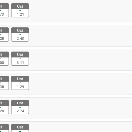
lt
Üst
73
1.21
lt
Üst
28
2.43
lt
Üst
00
6.11
lt
Üst
38
1.29
lt
Üst
20
2.74
lt
Üst