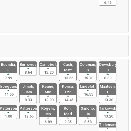
6.46
Buendia,
Burrowes,
Campbell,
Cash,
Coleman,
Dewsbury-
E
Matt
S
H
8.64
15.20
7.99
13.55
15.70
8.39
Iroegbunam
Jimoh,
Keane,
Konsa,
Lindelof,
Maatsen,
Jam
Mic
Ezr
I
11.55
16.55
8.33
12.90
14.45
13.30
Patterson,
Patterson,
Rogers,
Rohl,
Sancho,
Tarkowski,
Mo
Merl
Ja
1.00
12.65
13.20
6.89
9.35
8.58
Tielemans,