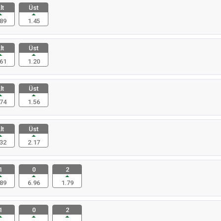
lt
Üst
89
1.45
lt
Üst
61
1.20
lt
Üst
74
1.56
lt
Üst
32
2.17
1
0
2
89
6.96
1.79
1
0
2