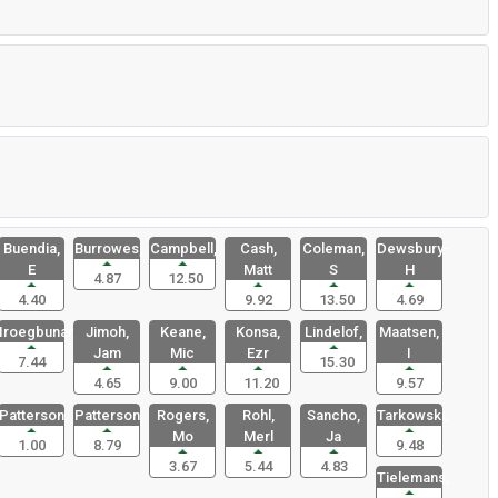
Buendia,
Burrowes,
Campbell,
Cash,
Coleman,
Dewsbury-
E
Matt
S
H
4.87
12.50
4.40
9.92
13.50
4.69
Iroegbunam
Jimoh,
Keane,
Konsa,
Lindelof,
Maatsen,
Jam
Mic
Ezr
I
7.44
15.30
4.65
9.00
11.20
9.57
Patterson,
Patterson,
Rogers,
Rohl,
Sancho,
Tarkowski,
Mo
Merl
Ja
1.00
8.79
9.48
3.67
5.44
4.83
Tielemans,