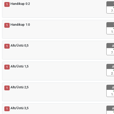
Handikap 0:2
1
7.
Handikap 1:0
1
1.
Altı/Üstü 0,5
A
1
7.
Altı/Üstü 1,5
A
1
2.
Altı/Üstü 2,5
A
1
1.
Altı/Üstü 3,5
A
1