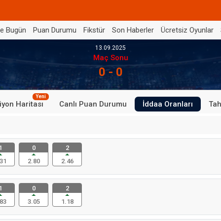
de Bugün
Puan Durumu
Fikstür
Son Haberler
Ücretsiz Oyunlar
13.09.2025
Maç Sonu
0 - 0
Yeni
iyon Haritası
Canlı Puan Durumu
İddaa Oranları
Tah
1
0
2
31
2.80
2.46
1
0
2
83
3.05
1.18