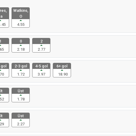
res,
Watkins,
a
O
.45
4.55
1
0
2
65
2.18
2.77
 gol
2-3 gol
4-5 gol
6+ gol
70
1.72
3.97
18.90
lt
Üst
52
1.78
lt
Üst
29
2.27