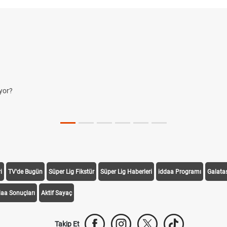
yor?
i
TV'de Bugün
Süper Lig Fikstür
Süper Lig Haberleri
iddaa Programı
Galata
daa Sonuçları
Aktif Sayaç
Takip Et