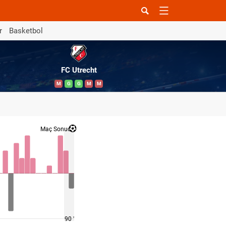
r
Basketbol
FC Utrecht
M
G
G
M
M
Maç Sonucu
90 '