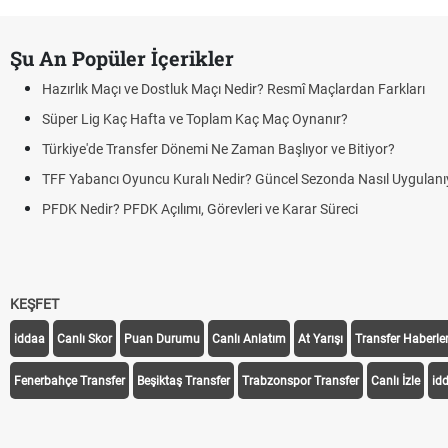
Şu An Popüler İçerikler
Hazırlık Maçı ve Dostluk Maçı Nedir? Resmî Maçlardan Farkları
Süper Lig Kaç Hafta ve Toplam Kaç Maç Oynanır?
Türkiye'de Transfer Dönemi Ne Zaman Başlıyor ve Bitiyor?
TFF Yabancı Oyuncu Kuralı Nedir? Güncel Sezonda Nasıl Uygulanı
PFDK Nedir? PFDK Açılımı, Görevleri ve Karar Süreci
KEŞFET
iddaa
Canlı Skor
Puan Durumu
Canlı Anlatım
At Yarışı
Transfer Haberler
Fenerbahçe Transfer
Beşiktaş Transfer
Trabzonspor Transfer
Canlı İzle
id