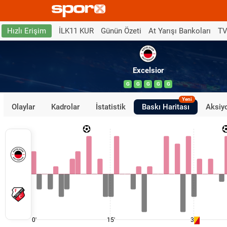
İLK11 KUR
Günün Özeti
At Yarışı Bankoları
TV
Hızlı Erişim
Excelsior
G
G
G
G
G
Yeni
Olaylar
Kadrolar
İstatistik
Baskı Haritası
Aksiyo
0'
15'
30'