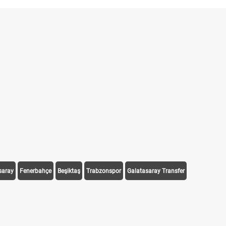
saray
Fenerbahçe
Beşiktaş
Trabzonspor
Galatasaray Transfer