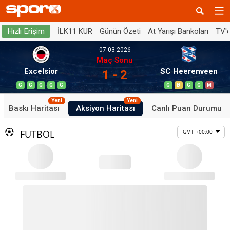
İLK11 KUR
Günün Özeti
At Yarışı Bankoları
TV'
Hızlı Erişim
07.03.2026
Maç Sonu
Excelsior
SC Heerenveen
1 - 2
G
G
G
G
G
G
B
G
G
M
Yeni
Yeni
Baskı Haritası
Aksiyon Haritası
Canlı Puan Durumu
FUTBOL
GMT +00:00