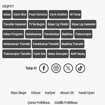
KEŞFET
iddaa
Canlı Skor
Puan Durumu
Canlı Anlatım
At Yarışı
Transfer Haberleri
TV'de Bugün
Süper Lig Fikstür
Süper Lig Haberleri
iddaa Programı
Galatasaray
Fenerbahçe
Beşiktaş
Trabzonspor
Galatasaray Transfer
Fenerbahçe Transfer
Beşiktaş Transfer
Trabzonspor Transfer
Canlı İzle
iddaa Sonuçları
Aktif Sayaç
Takip Et
Bize Ulaşın
Künye
Kariyer
About US
Yasal Uyarı
Çerez Politikası
Gizlilik Politikası