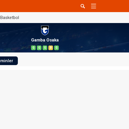
Basketbol
Gamba Osaka
G
G
G
B
G
minler