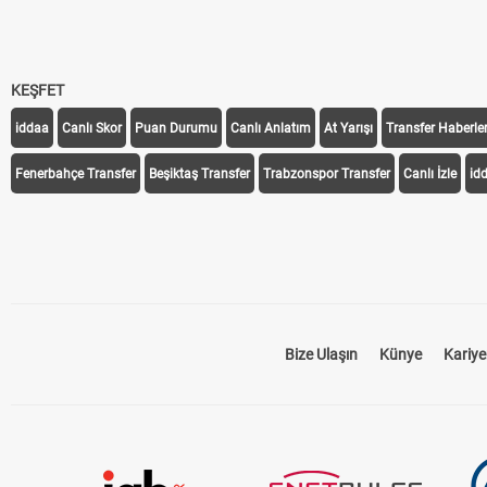
KEŞFET
iddaa
Canlı Skor
Puan Durumu
Canlı Anlatım
At Yarışı
Transfer Haberler
Fenerbahçe Transfer
Beşiktaş Transfer
Trabzonspor Transfer
Canlı İzle
id
Bize Ulaşın
Künye
Kariye