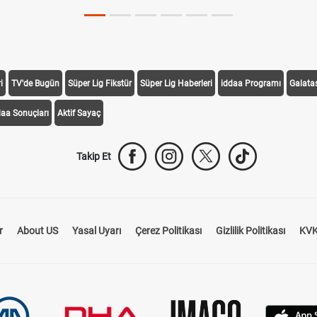
i
TV'de Bugün
Süper Lig Fikstür
Süper Lig Haberleri
iddaa Programı
Galata
daa Sonuçları
Aktif Sayaç
Takip Et
r
About US
Yasal Uyarı
Çerez Politikası
Gizlilik Politikası
KVK