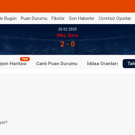
de Bugün
Puan Durumu
Fikstür
Son Haberler
Ücretsiz Oyunlar
26.02.2025
Maç Sonu
2 - 0
Yeni
iyon Haritası
Canlı Puan Durumu
İddaa Oranları
Tah
yor?