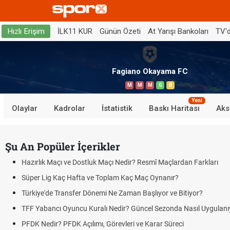
İLK11 KUR
Günün Özeti
At Yarışı Bankoları
TV'
Hızlı Erişim
Fagiano Okayama FC
M
M
M
G
B
Yeni
Olaylar
Kadrolar
İstatistik
Baskı Haritası
Aks
Şu An Popüler İçerikler
Hazırlık Maçı ve Dostluk Maçı Nedir? Resmî Maçlardan Farkları
Süper Lig Kaç Hafta ve Toplam Kaç Maç Oynanır?
Türkiye'de Transfer Dönemi Ne Zaman Başlıyor ve Bitiyor?
TFF Yabancı Oyuncu Kuralı Nedir? Güncel Sezonda Nasıl Uygulanı
PFDK Nedir? PFDK Açılımı, Görevleri ve Karar Süreci