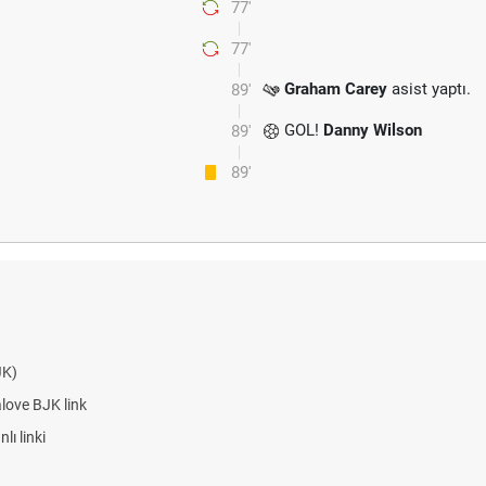
77'
77'
Graham Carey
asist yaptı.
89'
GOL!
Danny Wilson
89'
89'