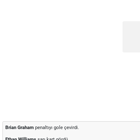
Brian Graham
penaltıyı gole çevirdi.
Ethan Williams
sarı kart gördü