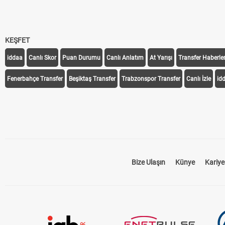
KEŞFET
iddaa
Canlı Skor
Puan Durumu
Canlı Anlatım
At Yarışı
Transfer Haberler
Fenerbahçe Transfer
Beşiktaş Transfer
Trabzonspor Transfer
Canlı İzle
id
Bize Ulaşın
Künye
Kariye