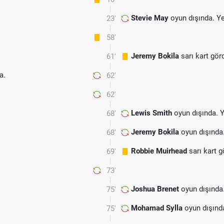
Stevie May
oyun dışında. Y
23'
58'
Jeremy Bokila
sarı kart gör
61'
a.
62'
62'
Lewis Smith
oyun dışında. 
68'
Jeremy Bokila
oyun dışında
68'
Robbie Muirhead
sarı kart 
69'
73'
Joshua Brenet
oyun dışında
75'
Mohamad Sylla
oyun dışınd
75'