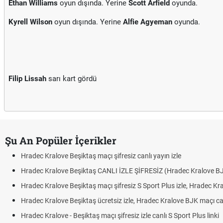
Ethan Williams
oyun dışında. Yerine
Scott Arfield
oyunda.
Kyrell Wilson
oyun dışında. Yerine
Alfie Agyeman
oyunda.
Filip Lissah
sarı kart gördü
Şu An Popüler İçerikler
 şifresiz canlı yayın izle
ANLI İZLE ŞİFRESİZ (Hradec Kralove BJK)
 şifresiz S Sport Plus izle, Hradec Kralove BJK link
tsiz izle, Hradec Kralove BJK maçı canlı linki
ı şifresiz izle canlı S Sport Plus linki