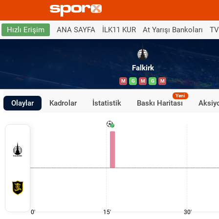
ANA SAYFA
İLK11 KUR
At Yarışı Bankoları
TV
Hızlı Erişim
Falkirk
M
G
M
G
M
Yeni
Olaylar
Kadrolar
İstatistik
Baskı Haritası
Aksiyo
0'
15'
30'