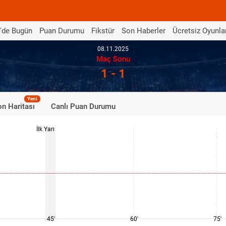
'de Bugün
Puan Durumu
Fikstür
Son Haberler
Ücretsiz Oyunla
08.11.2025
Maç Sonu
1 - 1
Yeni
n Haritası
Canlı Puan Durumu
İlk Yarı
45'
60'
75'