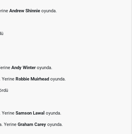
erine
Andrew Shinnie
oyunda.
dü
Yerine
Andy Winter
oyunda.
. Yerine
Robbie Muirhead
oyunda.
gördü
. Yerine
Samson Lawal
oyunda.
a. Yerine
Graham Carey
oyunda.