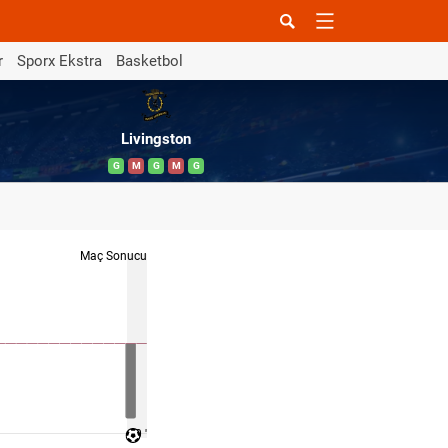
r
Sporx Ekstra
Basketbol
Livingston
G
M
G
M
G
Maç Sonucu
90 '