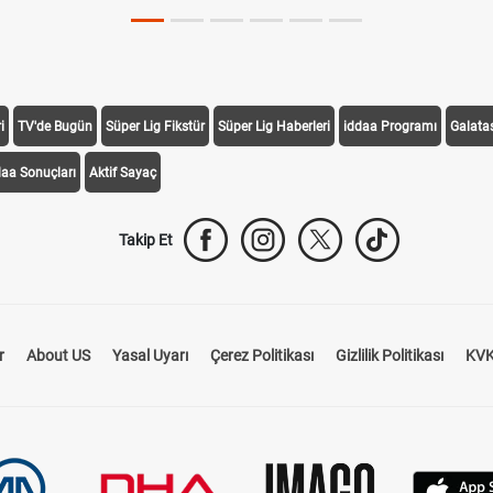
i
TV'de Bugün
Süper Lig Fikstür
Süper Lig Haberleri
iddaa Programı
Galata
daa Sonuçları
Aktif Sayaç
Takip Et
r
About US
Yasal Uyarı
Çerez Politikası
Gizlilik Politikası
KVK