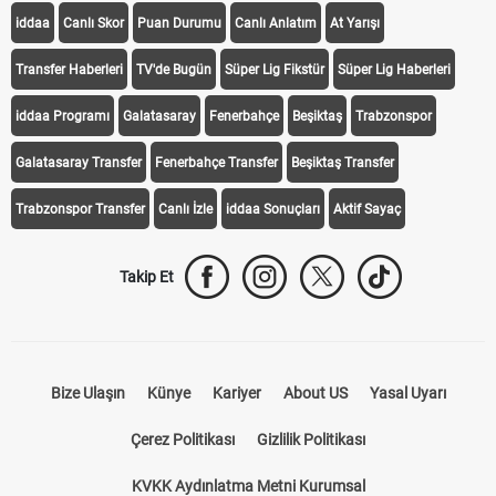
iddaa
Canlı Skor
Puan Durumu
Canlı Anlatım
At Yarışı
Transfer Haberleri
TV'de Bugün
Süper Lig Fikstür
Süper Lig Haberleri
iddaa Programı
Galatasaray
Fenerbahçe
Beşiktaş
Trabzonspor
Galatasaray Transfer
Fenerbahçe Transfer
Beşiktaş Transfer
Trabzonspor Transfer
Canlı İzle
iddaa Sonuçları
Aktif Sayaç
Takip Et
Bize Ulaşın
Künye
Kariyer
About US
Yasal Uyarı
Çerez Politikası
Gizlilik Politikası
KVKK Aydınlatma Metni Kurumsal