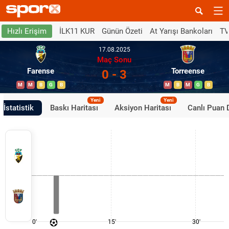
İLK11 KUR
Günün Özeti
At Yarışı Bankoları
TV
Hızlı Erişim
17.08.2025
Maç Sonu
Farense
Torreense
0 - 3
M
M
B
G
B
M
B
M
G
B
Yeni
Yeni
İstatistik
Baskı Haritası
Aksiyon Haritası
Canlı Puan
0'
15'
30'