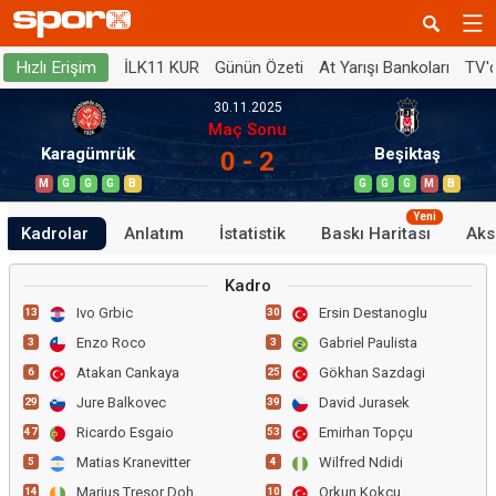
İLK11 KUR
Günün Özeti
At Yarışı Bankoları
TV'
Hızlı Erişim
30.11.2025
Maç Sonu
Karagümrük
Beşiktaş
0 - 2
M
G
G
G
B
G
G
G
M
B
Yeni
Kadrolar
Anlatım
İstatistik
Baskı Haritası
Aks
Kadro
Ivo Grbic
Ersin Destanoglu
13
30
Enzo Roco
Gabriel Paulista
3
3
Atakan Cankaya
Gökhan Sazdagi
6
25
Jure Balkovec
David Jurasek
29
39
Ricardo Esgaio
Emirhan Topçu
47
53
Matias Kranevitter
Wilfred Ndidi
5
4
Marius Tresor Doh
Orkun Kokcu
14
10