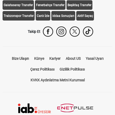
Galatasaray Transfer
Fenerbahçe Transfer
Beşiktaş Transfer
Trabzonspor Transfer
Canlı İzle
iddaa Sonuçları
Aktif Sayaç
Takip Et
Bize Ulaşın
Künye
Kariyer
About US
Yasal Uyarı
Çerez Politikası
Gizlilik Politikası
KVKK Aydınlatma Metni Kurumsal