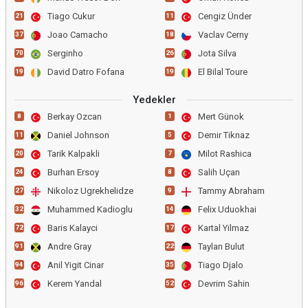
Tiago Cukur
Cengiz Ünder
21
11
Joao Camacho
Vaclav Cerny
37
18
Serginho
Jota Silva
70
26
David Datro Fofana
El Bilal Toure
19
19
Yedekler
Berkay Ozcan
Mert Günok
8
1
Daniel Johnson
Demir Tiknaz
11
5
Tarik Kalpakli
Milot Rashica
20
7
Burhan Ersoy
Salih Uçan
24
8
Nikoloz Ugrekhelidze
Tammy Abraham
27
9
Muhammed Kadioglu
Felix Uduokhai
32
14
Baris Kalayci
Kartal Yilmaz
72
17
Andre Gray
Taylan Bulut
91
22
Anil Yigit Cinar
Tiago Djalo
94
35
Kerem Yandal
Devrim Sahin
96
52