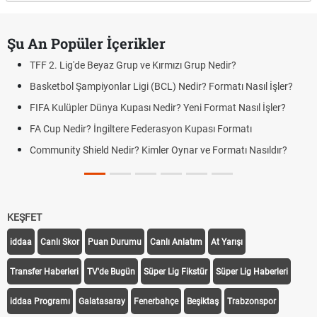
Şu An Popüler İçerikler
TFF 2. Lig'de Beyaz Grup ve Kırmızı Grup Nedir?
Basketbol Şampiyonlar Ligi (BCL) Nedir? Formatı Nasıl İşler?
FIFA Kulüpler Dünya Kupası Nedir? Yeni Format Nasıl İşler?
FA Cup Nedir? İngiltere Federasyon Kupası Formatı
Community Shield Nedir? Kimler Oynar ve Formatı Nasıldır?
KEŞFET
iddaa
Canlı Skor
Puan Durumu
Canlı Anlatım
At Yarışı
Transfer Haberleri
TV'de Bugün
Süper Lig Fikstür
Süper Lig Haberleri
iddaa Programı
Galatasaray
Fenerbahçe
Beşiktaş
Trabzonspor