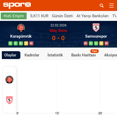
İLK11 KUR
Günün Özeti
At Yarışı Bankoları
TV
Hızlı Erişim
22.02.2026
Maç Sonu
Karagümrük
Samsunspor
0 - 0
G
G
G
B
M
M
G
G
B
M
Yeni
Olaylar
Kadrolar
İstatistik
Baskı Haritası
Aksiyon
0'
15'
30'