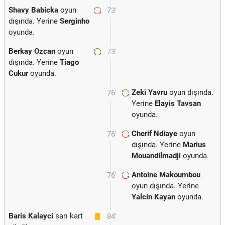
Shavy Babicka
oyun
73'
dışında. Yerine
Serginho
oyunda.
Berkay Ozcan
oyun
73'
dışında. Yerine
Tiago
Cukur
oyunda.
Zeki Yavru
oyun dışında.
76'
Yerine
Elayis Tavsan
oyunda.
Cherif Ndiaye
oyun
76'
dışında. Yerine
Marius
Mouandilmadji
oyunda.
Antoine Makoumbou
76'
oyun dışında. Yerine
Yalcin Kayan
oyunda.
Baris Kalayci
sarı kart
84'