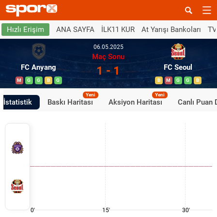
ANA SAYFA
İLK11 KUR
At Yarışı Bankoları
TV
Hızlı Erişim
06.05.2025
Maç Sonu
FC Anyang
FC Seoul
1 - 1
M
G
G
B
G
B
M
G
G
B
Yeni
Yeni
İstatistik
Baskı Haritası
Aksiyon Haritası
Canlı Puan
0'
15'
30'