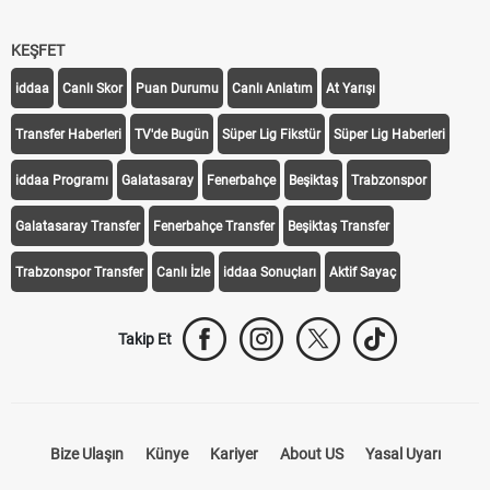
KEŞFET
iddaa
Canlı Skor
Puan Durumu
Canlı Anlatım
At Yarışı
Transfer Haberleri
TV'de Bugün
Süper Lig Fikstür
Süper Lig Haberleri
iddaa Programı
Galatasaray
Fenerbahçe
Beşiktaş
Trabzonspor
Galatasaray Transfer
Fenerbahçe Transfer
Beşiktaş Transfer
Trabzonspor Transfer
Canlı İzle
iddaa Sonuçları
Aktif Sayaç
Takip Et
Bize Ulaşın
Künye
Kariyer
About US
Yasal Uyarı