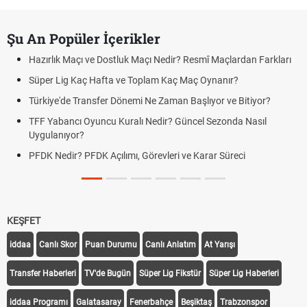
Şu An Popüler İçerikler
Hazırlık Maçı ve Dostluk Maçı Nedir? Resmî Maçlardan Farkları
Süper Lig Kaç Hafta ve Toplam Kaç Maç Oynanır?
Türkiye'de Transfer Dönemi Ne Zaman Başlıyor ve Bitiyor?
TFF Yabancı Oyuncu Kuralı Nedir? Güncel Sezonda Nasıl
Uygulanıyor?
PFDK Nedir? PFDK Açılımı, Görevleri ve Karar Süreci
KEŞFET
iddaa
Canlı Skor
Puan Durumu
Canlı Anlatım
At Yarışı
Transfer Haberleri
TV'de Bugün
Süper Lig Fikstür
Süper Lig Haberleri
iddaa Programı
Galatasaray
Fenerbahçe
Beşiktaş
Trabzonspor