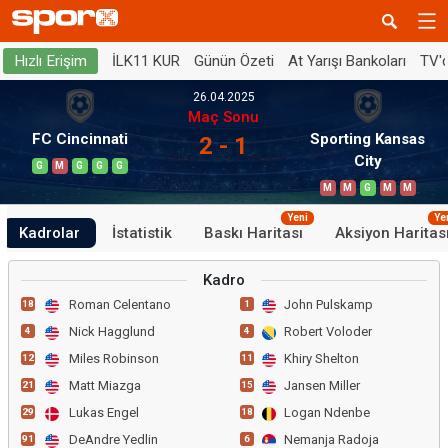
İLK11 KUR
Günün Özeti
At Yarışı Bankoları
TV'
Hızlı Erişim
26.04.2025
Maç Sonu
FC Cincinnati
Sporting Kansas
2 - 1
City
G
M
G
G
G
M
M
G
M
M
Yeni
Ye
Kadrolar
İstatistik
Baskı Haritası
Aksiyon Haritas
Kadro
Roman Celentano
John Pulskamp
18
1
Nick Hagglund
Robert Voloder
4
4
Miles Robinson
Khiry Shelton
12
11
Matt Miazga
Jansen Miller
21
15
Lukas Engel
Logan Ndenbe
29
18
DeAndre Yedlin
Nemanja Radoja
91
6