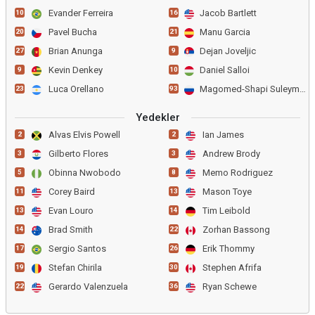
Evander Ferreira
Jacob Bartlett
10
16
Pavel Bucha
Manu Garcia
20
21
Brian Anunga
Dejan Joveljic
27
9
Kevin Denkey
Daniel Salloi
9
10
Luca Orellano
Magomed-Shapi Suleymanov
23
93
Yedekler
Alvas Elvis Powell
Ian James
2
2
Gilberto Flores
Andrew Brody
3
3
Obinna Nwobodo
Memo Rodriguez
5
8
Corey Baird
Mason Toye
11
13
Evan Louro
Tim Leibold
13
14
Brad Smith
Zorhan Bassong
14
22
Sergio Santos
Erik Thommy
17
26
Stefan Chirila
Stephen Afrifa
19
30
Gerardo Valenzuela
Ryan Schewe
22
36