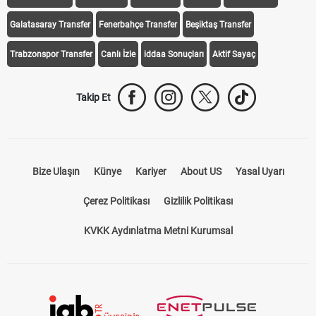
Galatasaray Transfer
Fenerbahçe Transfer
Beşiktaş Transfer
Trabzonspor Transfer
Canlı İzle
iddaa Sonuçları
Aktif Sayaç
Takip Et
Bize Ulaşın
Künye
Kariyer
About US
Yasal Uyarı
Çerez Politikası
Gizlilik Politikası
KVKK Aydınlatma Metni Kurumsal