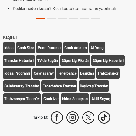
Kediler neden kusar? Kedi kustuktan sonra ne yapılmalı
KEŞFET
iddaa
Canlı Skor
Puan Durumu
Canlı Anlatım
At Yarışı
Transfer Haberleri
TV'de Bugün
Süper Lig Fikstür
Süper Lig Haberleri
iddaa Programı
Galatasaray
Fenerbahçe
Beşiktaş
Trabzonspor
Galatasaray Transfer
Fenerbahçe Transfer
Beşiktaş Transfer
Trabzonspor Transfer
Canlı İzle
iddaa Sonuçları
Aktif Sayaç
Takip Et