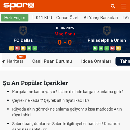
İLK11 KUR
Günün Özeti
At Yarışı Bankoları
TV'
Hızlı Erişim
01.06.2025
Maç Sonu
FC Dallas
Philadelphia Union
0 - 0
B
M
B
G
G
G
G
G
M
B
Yeni
on Haritası
Canlı Puan Durumu
İddaa Oranları
Tahm
Şu An Popüler İçerikler
Kargalar ne kadar yaşar? İslam dininde karga ne anlama gelir?
Çeyrek ne kadar? Çeyrek altın fiyatı kaç TL?
Rüyada altın görmek ne anlama geliyor? 8 kısa maddede Altın
rüya tabiri
Sabır duası, duaları ve Sabır ile ilgili ayetler hadisler! Kuran'da
sabır nasıl anlatılır?