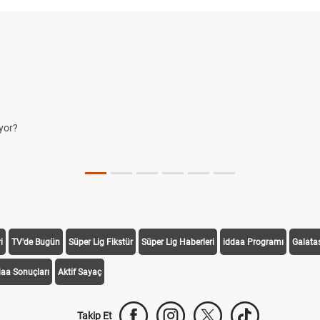
yor?
i
TV'de Bugün
Süper Lig Fikstür
Süper Lig Haberleri
iddaa Programı
Galata
daa Sonuçları
Aktif Sayaç
Takip Et