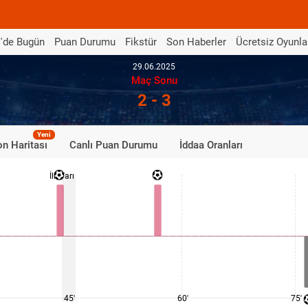
'de Bugün
Puan Durumu
Fikstür
Son Haberler
Ücretsiz Oyunla
29.06.2025
Maç Sonu
2 - 3
Yeni
n Haritası
Canlı Puan Durumu
İddaa Oranları
İlk Yarı
45'
60'
75'