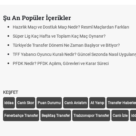
Şu An Popüler İçerikler
Hazırlık Maçı ve Dostluk Maçı Nedir? Resmî Maçlardan Farkları
Süper Lig Kaç Hafta ve Toplam Kaç Maç Oynanır?
Türkiye'de Transfer Dönemi Ne Zaman Başlıyor ve Bitiyor?
TFF Yabancı Oyuncu Kuralı Nedir? Güncel Sezonda Nasıl Uygulanı
PFDK Nedir? PFDK Açılımı, Görevleri ve Karar Süreci
KEŞFET
iddaa
Canlı Skor
Puan Durumu
Canlı Anlatım
At Yarışı
Transfer Haberler
Fenerbahçe Transfer
Beşiktaş Transfer
Trabzonspor Transfer
Canlı İzle
id