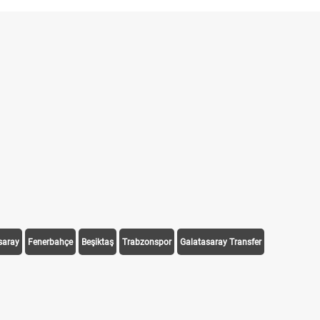
saray
Fenerbahçe
Beşiktaş
Trabzonspor
Galatasaray Transfer