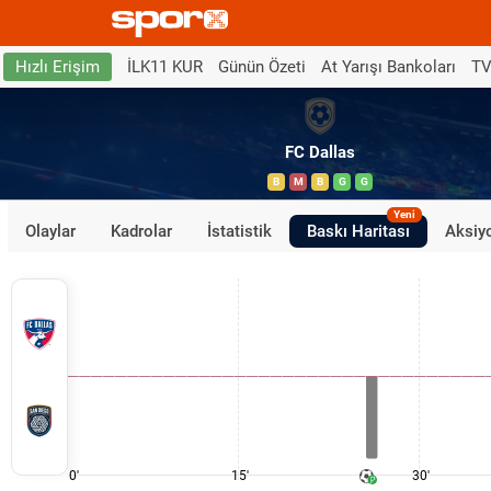
İLK11 KUR
Günün Özeti
At Yarışı Bankoları
TV
Hızlı Erişim
FC Dallas
B
M
B
G
G
Yeni
Olaylar
Kadrolar
İstatistik
Baskı Haritası
Aksiyo
0'
15'
30'