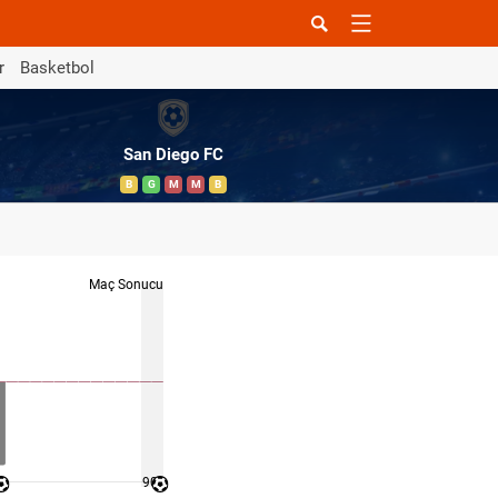
r
Basketbol
San Diego FC
B
G
M
M
B
Maç Sonucu
90 '