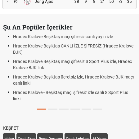
-
Jong Ajax
38
9
8
21
50
73
35
20
Şu An Popüler İçerikler
Hradec Kralove Beşiktaş maçı şifresiz canlı yayın izle
Hradec Kralove Beşiktaş CANLI İZLE ŞİFRESİZ (Hradec Kralove
BJK)
Hradec Kralove Beşiktaş maçı şifresiz S Sport Plus izle, Hradec
Kralove BJK link
Hradec Kralove Beşiktaş ücretsiz izle, Hradec Kralove BJK maçı
canlı linki
Hradec Kralove - Beşiktaş maçı şifresiz izle canlı S Sport Plus
linki
KEŞFET