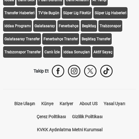
iddaa
Canlı Skor
Puan Durumu
Canlı Anlatım
At Yarışı
Transfer Haberleri
TV'de Bugün
Süper Lig Fikstür
Süper Lig Haberleri
iddaa Programı
Galatasaray
Fenerbahçe
Beşiktaş
Trabzonspor
Galatasaray Transfer
Fenerbahçe Transfer
Beşiktaş Transfer
Trabzonspor Transfer
Canlı İzle
iddaa Sonuçları
Aktif Sayaç
Takip Et
Bize Ulaşın
Künye
Kariyer
About US
Yasal Uyarı
Çerez Politikası
Gizlilik Politikası
KVKK Aydınlatma Metni Kurumsal