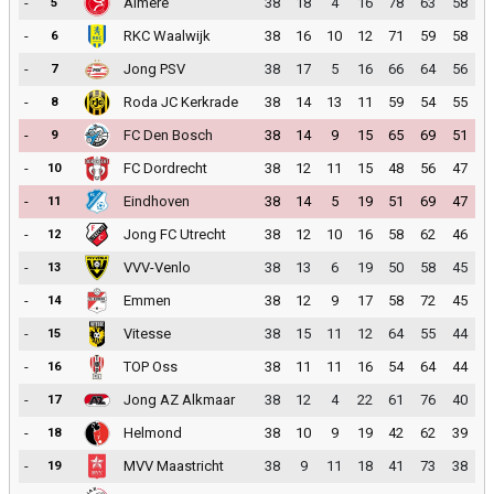
-
Almere
38
18
4
16
78
63
58
5
-
RKC Waalwijk
38
16
10
12
71
59
58
6
-
Jong PSV
38
17
5
16
66
64
56
7
-
Roda JC Kerkrade
38
14
13
11
59
54
55
8
-
FC Den Bosch
38
14
9
15
65
69
51
9
-
FC Dordrecht
38
12
11
15
48
56
47
10
-
Eindhoven
38
14
5
19
51
69
47
11
-
Jong FC Utrecht
38
12
10
16
58
62
46
12
-
VVV-Venlo
38
13
6
19
50
58
45
13
-
Emmen
38
12
9
17
58
72
45
14
-
Vitesse
38
15
11
12
64
55
44
15
-
TOP Oss
38
11
11
16
54
64
44
16
-
Jong AZ Alkmaar
38
12
4
22
61
76
40
17
-
Helmond
38
10
9
19
42
62
39
18
-
MVV Maastricht
38
9
11
18
41
73
38
19