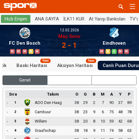
ANA SAYFA
İLK11 KUR
At Yarışı Bankoları
TV'
Hızlı Erişim
12.02.2026
Maç Sonu
FC Den Bosch
Eindhoven
2 - 1
M
M
M
B
M
M
B
G
M
M
Yeni
Yeni
stik
Baskı Haritası
Aksiyon Haritası
Canlı Puan Dur
Genel
İç Saha
Dış Saha
Sıra
Takım
O
G
B
M
A
Y
P
-
ADO Den Haag
38
29
2
7
90
37
89
1
-
Cambuur
38
23
9
6
75
48
78
2
-
Willem
38
20
8
10
59
42
68
3
-
Graafschap
38
18
9
11
74
58
63
4