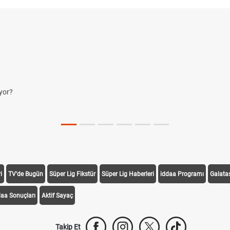
yor?
i
TV'de Bugün
Süper Lig Fikstür
Süper Lig Haberleri
iddaa Programı
Galata
daa Sonuçları
Aktif Sayaç
Takip Et