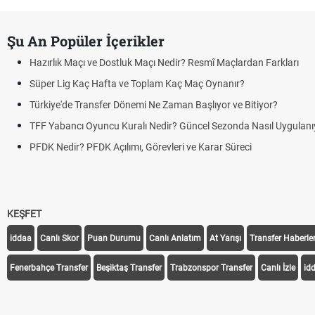
Şu An Popüler İçerikler
Hazırlık Maçı ve Dostluk Maçı Nedir? Resmî Maçlardan Farkları
Süper Lig Kaç Hafta ve Toplam Kaç Maç Oynanır?
Türkiye'de Transfer Dönemi Ne Zaman Başlıyor ve Bitiyor?
TFF Yabancı Oyuncu Kuralı Nedir? Güncel Sezonda Nasıl Uygulanı
PFDK Nedir? PFDK Açılımı, Görevleri ve Karar Süreci
KEŞFET
iddaa
Canlı Skor
Puan Durumu
Canlı Anlatım
At Yarışı
Transfer Haberler
Fenerbahçe Transfer
Beşiktaş Transfer
Trabzonspor Transfer
Canlı İzle
id