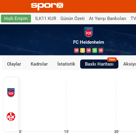
İLK11 KUR
Günün Özeti
At Yarışı Bankoları
TV
Hızlı Erişim
FC Heidenheim
M
B
M
G
M
Yeni
Olaylar
Kadrolar
İstatistik
Baskı Haritası
Aksiyo
0'
15'
30'