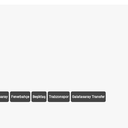
saray
Fenerbahçe
Beşiktaş
Trabzonspor
Galatasaray Transfer