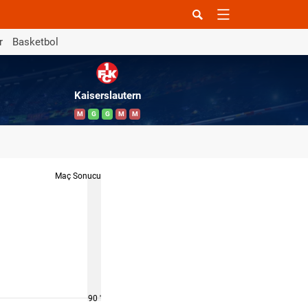
r
Basketbol
Kaiserslautern
M
G
G
M
M
Maç Sonucu
90 '