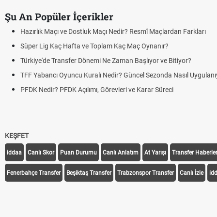
Şu An Popüler İçerikler
Hazırlık Maçı ve Dostluk Maçı Nedir? Resmî Maçlardan Farkları
Süper Lig Kaç Hafta ve Toplam Kaç Maç Oynanır?
Türkiye'de Transfer Dönemi Ne Zaman Başlıyor ve Bitiyor?
TFF Yabancı Oyuncu Kuralı Nedir? Güncel Sezonda Nasıl Uygulanı
PFDK Nedir? PFDK Açılımı, Görevleri ve Karar Süreci
KEŞFET
iddaa
Canlı Skor
Puan Durumu
Canlı Anlatım
At Yarışı
Transfer Haberler
Fenerbahçe Transfer
Beşiktaş Transfer
Trabzonspor Transfer
Canlı İzle
id