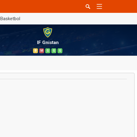
Basketbol
IF Gnistan
B
M
G
G
G