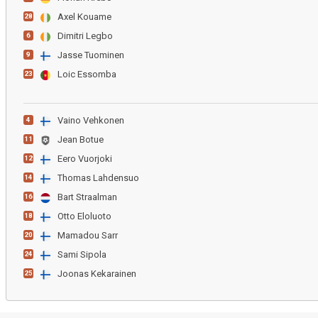
Axel Kouame
28
Dimitri Legbo
6
Jasse Tuominen
9
Loic Essomba
23
Vaino Vehkonen
4
Jean Botue
11
Eero Vuorjoki
12
Thomas Lahdensuo
14
Bart Straalman
16
Otto Eloluoto
18
Mamadou Sarr
20
Sami Sipola
24
Joonas Kekarainen
25