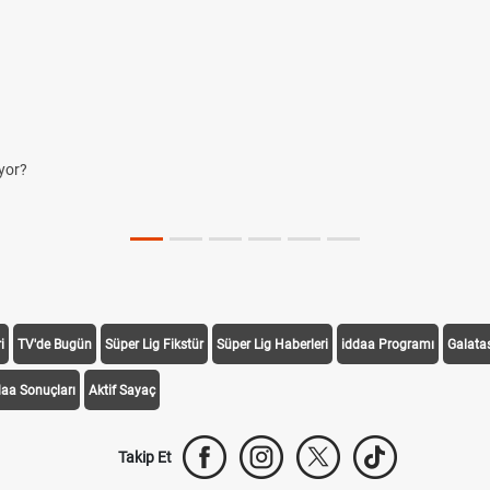
yor?
i
TV'de Bugün
Süper Lig Fikstür
Süper Lig Haberleri
iddaa Programı
Galata
daa Sonuçları
Aktif Sayaç
Takip Et