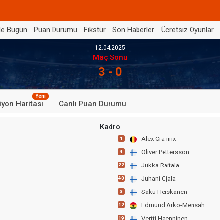
de Bugün
Puan Durumu
Fikstür
Son Haberler
Ücretsiz Oyunlar
12.04.2025
Maç Sonu
3 - 0
Yeni
iyon Haritası
Canlı Puan Durumu
Kadro
Alex Craninx
1
Oliver Pettersson
4
Jukka Raitala
22
Juhani Ojala
40
Saku Heiskanen
3
Edmund Arko-Mensah
12
Vertti Haenninen
19