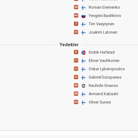
Roman Eremenko
26
Yevgeni Bashkirov
44
Tim Vaeyrynen
7
Joakim Latonen
10
Yedekler
Didrik Hafstad
9
Elmer Vauhkonen
11
Oskar Lyberopoulos
13
Gabriel Europaeus
15
Rachide Gnanou
24
Armend Kabashi
28
Oliver Gunes
30