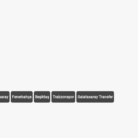
saray
Fenerbahçe
Beşiktaş
Trabzonspor
Galatasaray Transfer