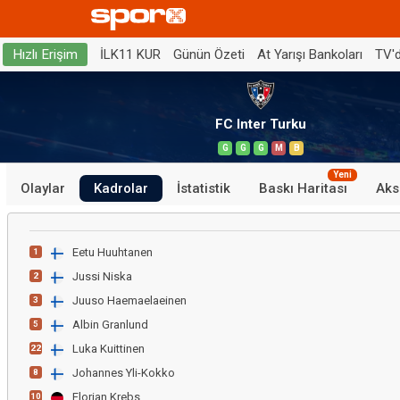
İLK11 KUR
Günün Özeti
At Yarışı Bankoları
TV'
Hızlı Erişim
FC Inter Turku
G
G
G
M
B
Yeni
Olaylar
Kadrolar
İstatistik
Baskı Haritası
Aks
Eetu Huuhtanen
1
Jussi Niska
2
Juuso Haemaelaeinen
3
Albin Granlund
5
Luka Kuittinen
22
Johannes Yli-Kokko
8
Florian Krebs
10