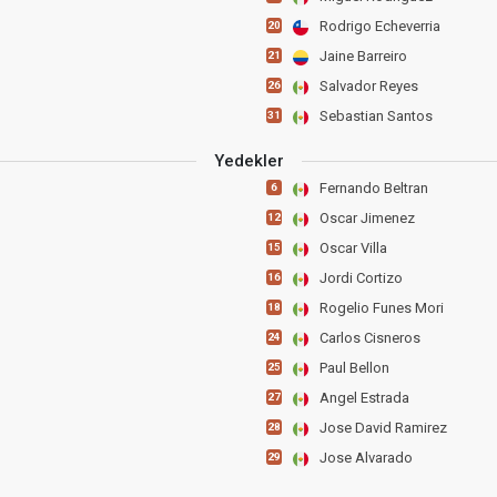
Rodrigo Echeverria
20
Jaine Barreiro
21
Salvador Reyes
26
Sebastian Santos
31
Yedekler
Fernando Beltran
6
Oscar Jimenez
12
Oscar Villa
15
Jordi Cortizo
16
Rogelio Funes Mori
18
Carlos Cisneros
24
Paul Bellon
25
Angel Estrada
27
Jose David Ramirez
28
Jose Alvarado
29