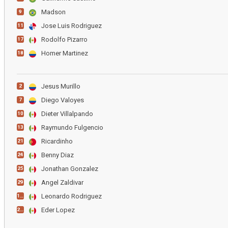
Madson
9
Jose Luis Rodriguez
11
Rodolfo Pizarro
17
Homer Martinez
18
Jesus Murillo
2
Diego Valoyes
7
Dieter Villalpando
10
Raymundo Fulgencio
13
Ricardinho
21
Benny Diaz
24
Jonathan Gonzalez
25
Angel Zaldivar
29
Leonardo Rodriguez
183
Eder Lopez
237