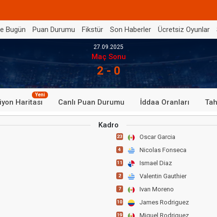
de Bugün
Puan Durumu
Fikstür
Son Haberler
Ücretsiz Oyunlar
27.09.2025
Maç Sonu
2 - 0
Yeni
iyon Haritası
Canlı Puan Durumu
İddaa Oranları
Tah
Kadro
Oscar Garcia
23
Nicolas Fonseca
4
Ismael Diaz
11
Valentin Gauthier
2
Ivan Moreno
7
James Rodriguez
10
Miguel Rodriguez
19