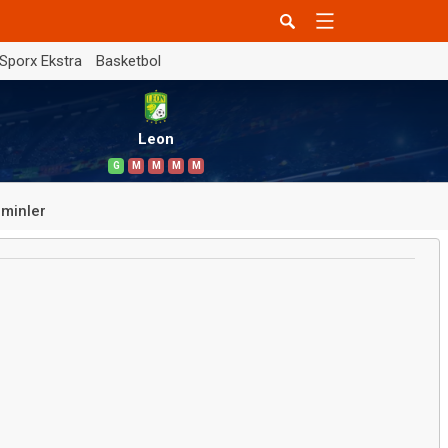
Sporx Ekstra
Basketbol
Leon
G
M
M
M
M
minler