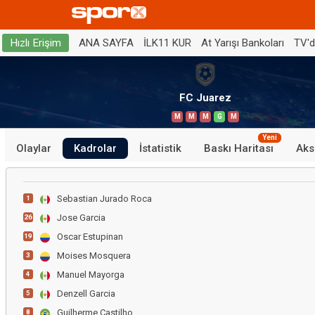
ANA SAYFA
İLK11 KUR
At Yarışı Bankoları
TV'
Hızlı Erişim
FC Juarez
M
M
M
G
M
Yeni
Olaylar
Kadrolar
İstatistik
Baskı Haritası
Aks
Sebastian Jurado Roca
1
Jose Garcia
26
Oscar Estupinan
19
Moises Mosquera
3
Manuel Mayorga
4
Denzell Garcia
5
Guilherme Castilho
8