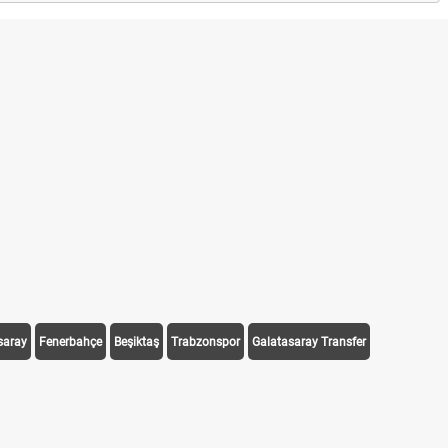
saray
Fenerbahçe
Beşiktaş
Trabzonspor
Galatasaray Transfer