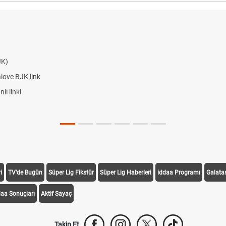
JK)
alove BJK link
ı linki
i
TV'de Bugün
Süper Lig Fikstür
Süper Lig Haberleri
iddaa Programı
Galata
daa Sonuçları
Aktif Sayaç
Takip Et