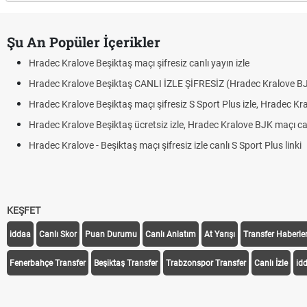
Şu An Popüler İçerikler
Hradec Kralove Beşiktaş maçı şifresiz canlı yayın izle
Hradec Kralove Beşiktaş CANLI İZLE ŞİFRESİZ (Hradec Kralove B
Hradec Kralove Beşiktaş maçı şifresiz S Sport Plus izle, Hradec Kr
Hradec Kralove Beşiktaş ücretsiz izle, Hradec Kralove BJK maçı canl
Hradec Kralove - Beşiktaş maçı şifresiz izle canlı S Sport Plus linki
KEŞFET
iddaa
Canlı Skor
Puan Durumu
Canlı Anlatım
At Yarışı
Transfer Haberler
Fenerbahçe Transfer
Beşiktaş Transfer
Trabzonspor Transfer
Canlı İzle
id