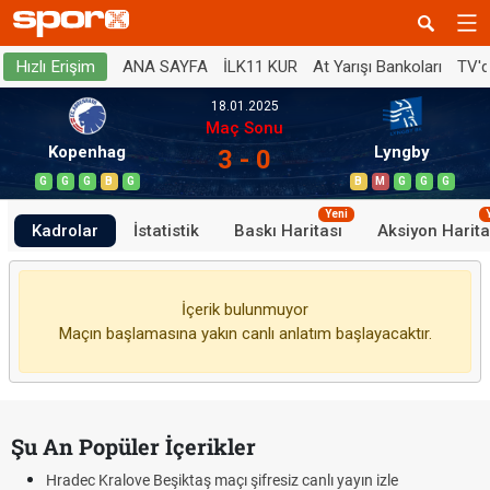
ANA SAYFA
İLK11 KUR
At Yarışı Bankoları
TV'
Hızlı Erişim
18.01.2025
Maç Sonu
Kopenhag
Lyngby
3 - 0
G
G
G
B
G
B
M
G
G
G
Yeni
Kadrolar
İstatistik
Baskı Haritası
Aksiyon Harita
İçerik bulunmuyor
Maçın başlamasına yakın canlı anlatım başlayacaktır.
Şu An Popüler İçerikler
Hradec Kralove Beşiktaş maçı şifresiz canlı yayın izle