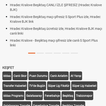
Hradec Kralove Beşiktaş CANLI İZLE ŞİFRESİZ (Hradec Kralove
BJK)
Hradec Kralove Beşiktaş maçı şifresiz S Sport Plus izle, Hradec
Kralove BJK link
Hradec Kralove Beşiktaş ücretsiz izle, Hradec Kralove BJK maçı
canlı linki
Hradec Kralove - Beşiktaş maçı şifresiz izle canlı S Sport Plus
linki
KEŞFET
iddaa
Canlı Skor
Puan Durumu
Canlı Anlatım
At Yarışı
Transfer Haberleri
TV'de Bugün
Süper Lig Fikstür
Süper Lig Haberleri
iddaa Programı
Galatasaray
Fenerbahçe
Beşiktaş
Trabzonspor
Galatasaray Transfer
Fenerbahçe Transfer
Beşiktaş Transfer