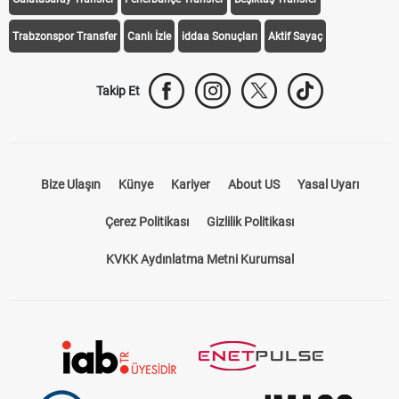
Trabzonspor Transfer
Canlı İzle
iddaa Sonuçları
Aktif Sayaç
Takip Et
Bize Ulaşın
Künye
Kariyer
About US
Yasal Uyarı
Çerez Politikası
Gizlilik Politikası
KVKK Aydınlatma Metni Kurumsal