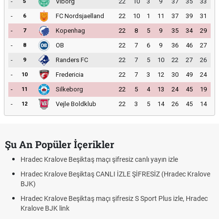
-
Viborg
22
10
3
9
37
35
33
5
-
FC Nordsjaelland
22
10
1
11
37
39
31
6
-
Kopenhag
22
8
5
9
35
34
29
7
-
OB
22
7
6
9
36
46
27
8
-
Randers FC
22
7
5
10
22
27
26
9
-
Fredericia
22
7
3
12
30
49
24
10
-
Silkeborg
22
5
4
13
24
45
19
11
-
Vejle Boldklub
22
3
5
14
26
45
14
12
Şu An Popüler İçerikler
Hradec Kralove Beşiktaş maçı şifresiz canlı yayın izle
Hradec Kralove Beşiktaş CANLI İZLE ŞİFRESİZ (Hradec Kralove
BJK)
Hradec Kralove Beşiktaş maçı şifresiz S Sport Plus izle, Hradec
Kralove BJK link