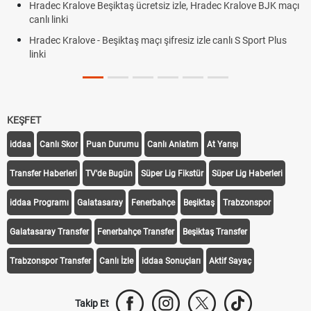
Hradec Kralove Beşiktaş ücretsiz izle, Hradec Kralove BJK maçı
canlı linki
Hradec Kralove - Beşiktaş maçı şifresiz izle canlı S Sport Plus
linki
KEŞFET
iddaa
Canlı Skor
Puan Durumu
Canlı Anlatım
At Yarışı
Transfer Haberleri
TV'de Bugün
Süper Lig Fikstür
Süper Lig Haberleri
iddaa Programı
Galatasaray
Fenerbahçe
Beşiktaş
Trabzonspor
Galatasaray Transfer
Fenerbahçe Transfer
Beşiktaş Transfer
Trabzonspor Transfer
Canlı İzle
iddaa Sonuçları
Aktif Sayaç
Takip Et