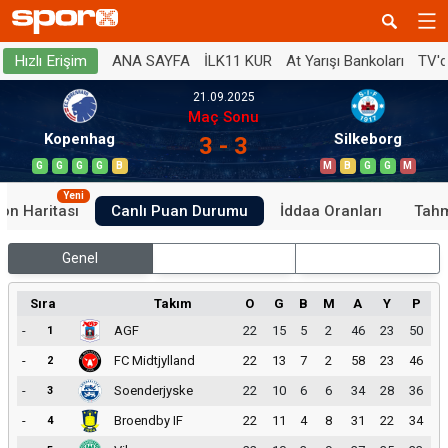
ANA SAYFA
İLK11 KUR
At Yarışı Bankoları
TV'
Hızlı Erişim
21.09.2025
Maç Sonu
Kopenhag
Silkeborg
3 - 3
G
G
G
G
B
M
B
G
G
M
Yeni
on Haritası
Canlı Puan Durumu
İddaa Oranları
Tahm
Genel
İç Saha
Dış Saha
Sıra
Takım
O
G
B
M
A
Y
P
-
AGF
22
15
5
2
46
23
50
1
-
FC Midtjylland
22
13
7
2
58
23
46
2
-
Soenderjyske
22
10
6
6
34
28
36
3
-
Broendby IF
22
11
4
8
31
22
34
4