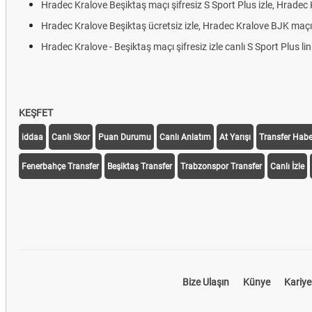
Hradec Kralove Beşiktaş maçı şifresiz S Sport Plus izle, Hradec K
Hradec Kralove Beşiktaş ücretsiz izle, Hradec Kralove BJK maçı ca
Hradec Kralove - Beşiktaş maçı şifresiz izle canlı S Sport Plus link
KEŞFET
iddaa
Canlı Skor
Puan Durumu
Canlı Anlatım
At Yarışı
Transfer Haber
Fenerbahçe Transfer
Beşiktaş Transfer
Trabzonspor Transfer
Canlı İzle
Bize Ulaşın
Künye
Kariye