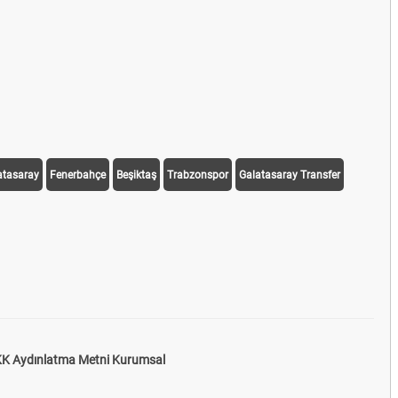
atasaray
Fenerbahçe
Beşiktaş
Trabzonspor
Galatasaray Transfer
K Aydınlatma Metni Kurumsal