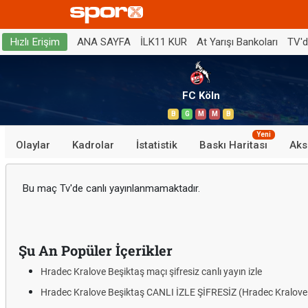
ANA SAYFA
İLK11 KUR
At Yarışı Bankoları
TV'
Hızlı Erişim
FC Köln
B
G
M
M
B
Yeni
Olaylar
Kadrolar
İstatistik
Baskı Haritası
Aks
Bu maç Tv'de canlı yayınlanmamaktadır.
Şu An Popüler İçerikler
Hradec Kralove Beşiktaş maçı şifresiz canlı yayın izle
Hradec Kralove Beşiktaş CANLI İZLE ŞİFRESİZ (Hradec Kralove 