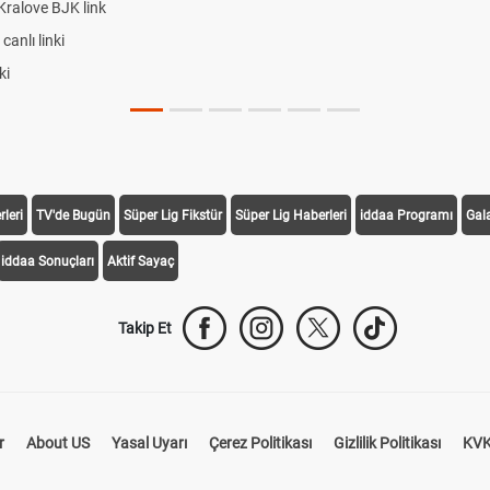
ralove BJK link
nlı linki
i
leri
TV'de Bugün
Süper Lig Fikstür
Süper Lig Haberleri
iddaa Programı
Gal
iddaa Sonuçları
Aktif Sayaç
Takip Et
r
About US
Yasal Uyarı
Çerez Politikası
Gizlilik Politikası
KVK