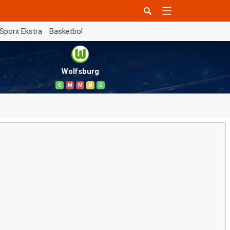
Sporx Ekstra
Basketbol
Wolfsburg
G
M
M
B
G